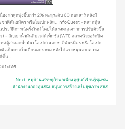
่อง ล่าสุดพุ่งขึ้นกว่า 2% ทะลุระดับ 80 ดอลลาร์ หลังมี
และชาติพันธมิตร หรือโอเปกพลัส… InfoQuest – ตลาดหุ้น
ป็นประวัติการณ์ครั้งใหม่ โดยได้แรงหนุนจากการปรับตัวขึ้น
est – สัญญาน้ำมันดิบเวสต์เท็กซัส (WTI) ตลาดนิวยอร์กปิด
มประเทศผู้ส่งออกน้ำมัน (โอเปก) และชาติพันธมิตร หรือโอเปก
ายตัวเกินคาดในเดือนมกราคม หลังได้แรงหนุนจากความ
ีขึ้น…
Next:
หมู่บ้านเศรษฐกิจพอเพียง สู่ศูนย์เรียนรู้ชุมชน
สำนักงานกองทุนสนับสนุนการสร้างเสริมสุขภาพ สสส