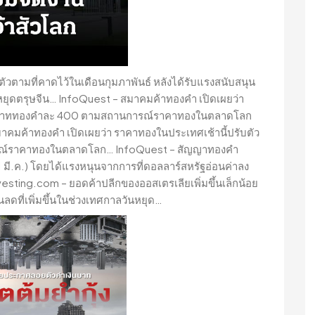
ตามที่คาดไว้ในเดือนกุมภาพันธ์ หลังได้รับแรงสนับสนุน
ันหยุดตรุษจีน… InfoQuest – สมาคมค้าทองคำ เปิดเผยว่า
นนี้บาททองคำละ 400 ตามสถานการณ์ราคาทองในตลาดโลก
าคมค้าทองคำ เปิดเผยว่า ราคาทองในประเทศเช้านี้ปรับตัว
รณ์ราคาทองในตลาดโลก… InfoQuest – สัญญาทองคำ
 (1 มี.ค.) โดยได้แรงหนุนจากการที่ดอลลาร์สหรัฐอ่อนค่าลง
esting.com – ยอดค้าปลีกของออสเตรเลียเพิ่มขึ้นเล็กน้อย
ลดที่เพิ่มขึ้นในช่วงเทศกาลวันหยุด…