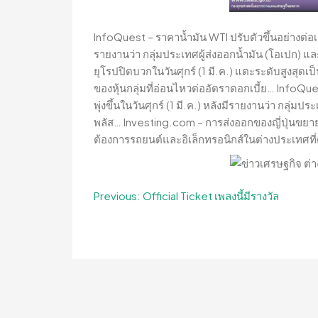
InfoQuest – ราคาน้ำมัน WTI ปรับตัวขึ้นอย่างต่อเนื
รายงานว่า กลุ่มประเทศผู้ส่งออกน้ำมัน (โอเปก) 
ยุโรปปิดบวกในวันศุกร์ (1 มี.ค.) แตะระดับสูงสุดเ
ของหุ้นกลุ่มที่อ่อนไหวต่ออัตราดอกเบี้ย… InfoQu
พุ่งขึ้นในวันศุกร์ (1 มี.ค.) หลังมีรายงานว่า กลุ่
พลัส… Investing.com – การส่งออกของญี่ปุ่นขย
ต้องการรถยนต์และอิเล็กทรอนิกส์ในต่างประเทศที่ด
Post
Previous:
Official Ticket เพลงนี้มีรางวัล
navigation