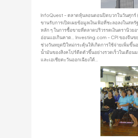
InfoQuest – ตลาดหุ้นลอนดอนปิดบวกในวันศุกร์ (1
ขานรับการเปิดเผยข้อมูลเงินเฟ้อที่ชะลอลงในสหรัฐ
หลัก ๆ ในการซื้อขายที่ตลาดปริวรรตเงินตรานิวยอร์ก
อ่อนแอเกินคาด… Investing.com – CPI ของจีนขยา
ช่วงวันหยุดปีใหม่กระตุ้นให้เกิดการใช้จ่ายเพิ่มขึ้
น้ำมันของสิงคโปร์ดีดตัวขึ้นอย่างรวดเร็วในเดือน
และเอเชียตะวันออกเฉียงใต้…