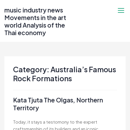
Skip
music industry news
to
Movements in the art
content
world Analysis of the
Thai economy
Category:
Australia’s Famous
Rock Formations
Kata Tjuta The Olgas, Northern
Territory
Today, it stays a testomony to the expert
craftsmanship of its builders and an iconic