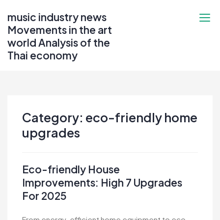
Skip
music industry news
to
Movements in the art
content
world Analysis of the
Thai economy
Category:
eco-friendly home
upgrades
Eco-friendly House
Improvements: High 7 Upgrades
For 2025
From energy-efficient home equipment to eco-