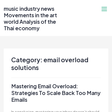
Skip
music industry news
to
Movements in the art
content
world Analysis of the
Thai economy
Category:
email overload
solutions
Mastering Email Overload:
Strategies To Scale Back Too Many
Emails
In conclusion, mastering your inbox doesn’t should