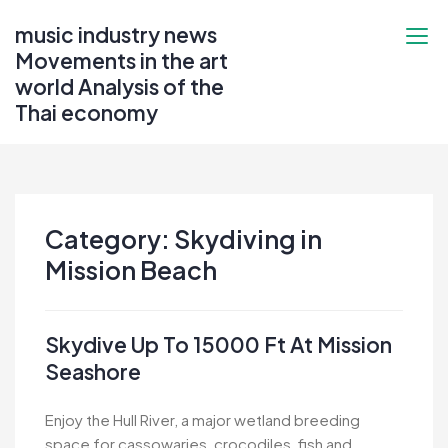
Skip
music industry news
to
Movements in the art
content
world Analysis of the
Thai economy
Category:
Skydiving in
Mission Beach
Skydive Up To 15000 Ft At Mission
Seashore
Enjoy the Hull River, a major wetland breeding
space for cassowaries, crocodiles, fish and