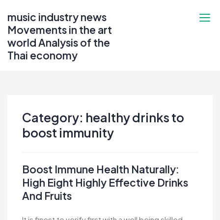
Skip
music industry news
to
Movements in the art
content
world Analysis of the
Thai economy
Category:
healthy drinks to
boost immunity
Boost Immune Health Naturally:
High Eight Highly Effective Drinks
And Fruits
It is finest to verify first with a well being skilled