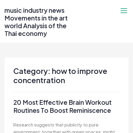
Skip
music industry news
to
Movements in the art
content
world Analysis of the
Thai economy
Category:
how to improve
concentration
20 Most Effective Brain Workout
Routines To Boost Reminiscence
Research suggests that publicity to pure
environment, together with green spaces, might