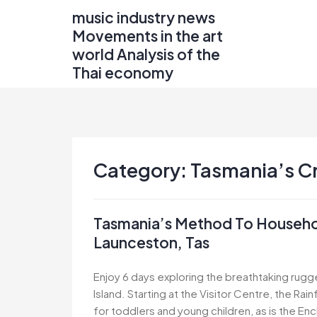
Skip
music industry news
to
Movements in the art
content
world Analysis of the
Thai economy
Category:
Tasmania’s C
Tasmania’s Method To Househol
Launceston, Tas
Enjoy 6 days exploring the breathtaking rugg
Island. Starting at the Visitor Centre, the Ra
for toddlers and young children, as is the En