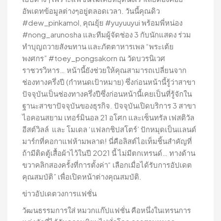
อัพเดทข้อมูลต่างๆอยู่ตลอดเวลา. วันนี้คุณดิว
#dew_pinkamol, คุณยุ้ย #yuyuuyui พร้อมพี่หน่อง
#nong_arunosha และทีมผู้จัดช่อง 3 กับนักแสดง ร่วม
ทำบุญถวายสังฆทาน และภัตตาหารเพล “พระเต้ย
พงศกร” #toey_pongsakorn ณ วัดบวรนิเวศ
ราชวรวิหาร… หน้านี้ยังช่วยให้คุณสามารถเปลี่ยนจาก
ช่องทางครึ่งปี (กำหนดเป้าหมาย) ซึ่งก่อนหน้านี้รู้ว่าสาขา
ปัจจุบันเป็นช่องทางครึ่งปีซึ่งก่อนหน้านี้เคยเป็นที่รู้จักใน
ฐานะสาขาปัจจุบันของธุรกิจ. ปัจจุบันเปิดบริการ 3 สาขา
ไอคอนสยาม เทอร์มินอล 21 อโศก และเซ็นทรัล เฟสติวัล
อีสต์วิลล์ และ โมเดล ‘แฟลกชิปสโตร์’ ปักหมุดเป็นแลนด์
มาร์กที่คอกาแฟห้ามพลาด! นี่คือลิสต์ไอเท็มชิ้นสำคัญที่
ถ้ามีติดตู้เสื้อผ้าไว้ในปี 2021 นี้ ไม่มีตกเทรนด์… ทางด้าน
ขวาคลิกสองครั้งที่การตั้งค่า“ เลือกเมื่อได้รับการอัปเดต
คุณสมบัติ” เพื่อเปิดหน้าต่างคุณสมบัติ.
ข่าวอัปเดตวงการแฟชั่น
วัฒนธรรมการใส่ หมวกแก๊ปแฟชั่น คือหนึ่งในเทรนการ