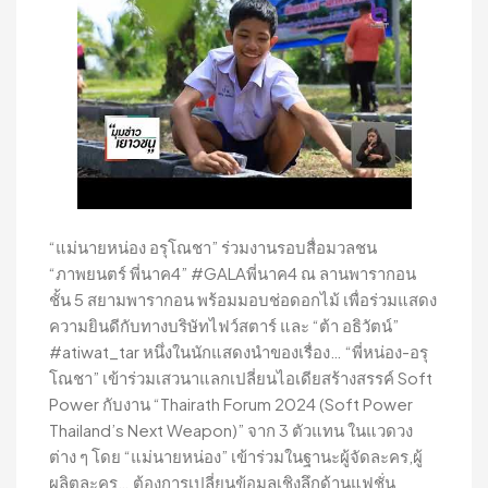
“แม่นายหน่อง อรุโณชา” ร่วมงานรอบสื่อมวลชน
“ภาพยนตร์ พี่นาค4” #GALAพี่นาค4 ณ ลานพารากอน
ชั้น 5 สยามพารากอน พร้อมมอบช่อดอกไม้ เพื่อร่วมแสดง
ความยินดีกับทางบริษัทไฟว์สตาร์ และ “ต้า อธิวัตน์”
#atiwat_tar หนึ่งในนักแสดงนำของเรื่อง… “พี่หน่อง-อรุ
โณชา” เข้าร่วมเสวนาแลกเปลี่ยนไอเดียสร้างสรรค์ Soft
Power กับงาน “Thairath Forum 2024 (Soft Power
Thailand’s Next Weapon)” จาก 3 ตัวแทน ในแวดวง
ต่าง ๆ โดย “แม่นายหน่อง” เข้าร่วมในฐานะผู้จัดละคร,ผู้
ผลิตละคร… ต้องการเปลี่ยนข้อมูลเชิงลึกด้านแฟชั่น