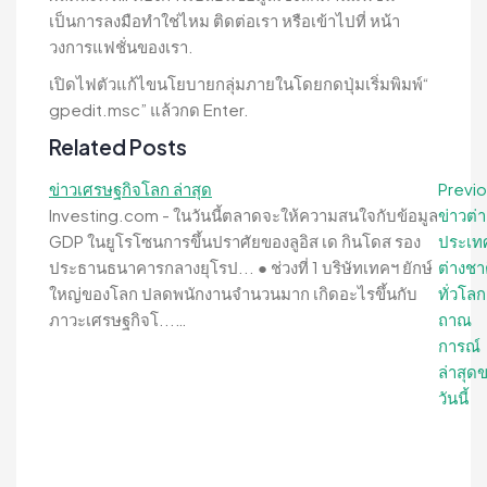
เป็นการลงมือทำใช่ไหม ติดต่อเรา หรือเข้าไปที่ หน้า
วงการแฟชั่นของเรา.
เปิดไฟตัวแก้ไขนโยบายกลุ่มภายในโดยกดปุ่มเริ่มพิมพ์“
gpedit.msc” แล้วกด Enter.
Related Posts
Post
ข่าวเศรษฐกิจโลก ล่าสุด
Previo
Investing.com - ในวันนี้ตลาดจะให้ความสนใจกับข้อมูล
ข่าวต่า
navigation
GDP ในยูโรโซนการขึ้นปราศัยของลูอิส เด กินโดส รอง
ประเท
ประธานธนาคารกลางยุโรป... ● ช่วงที่ 1 บริษัทเทคฯ ยักษ์
ต่างชา
ใหญ่ของโลก ปลดพนักงานจำนวนมาก เกิดอะไรขึ้นกับ
ทั่วโลก
ภาวะเศรษฐกิจโ...…
ถาณ
การณ์
ล่าสุด
วันนี้