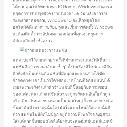
ได้หากคุณใช้ Windows 10 Home. Windows สามารถ
หยุดการปรับปรุงชั่วคราวเป็นเวลา 35 วัน หลังจากรอบ
ระยะเวลาหมดอายุ Windows 10 จะเลิกหยุดโดย
อัตโนมัติค้นหาการปรับปรุงและเริ่มการติดตั้ง Windows
จะต้องติดตั้งการอัปเดตล่าสุดก่อนที่คุณจะหยุดการ
อัปเดตอีกครั้งชั่วคราว.
แต่จะบอกไว้เลยหลายๆ ครั้งที่ผ่านมาจะแสดงให้เห็นว่า
แฟชั่นคือ “การวนกลับมาซ้ำๆ” ทั้งในเรื่องดีไซน์และสีสัน
อีกทั้งยังเป็นเทรนด์แฟชั่นที่มีสนุกและค่อนข้างไร้ขีด
จำกัดต่างๆ เอาเป็นว่าใครชอบแบบไหนก็จัดแบบนั้นได้
เลย เพราะจริงๆ แล้วคำว่าแฟชั่นก็ขึ้นอยู่กับความชอบ
ของแต่ละคน แล้วแฟชั่นนั้นๆ จะถูกจริตคนอื่นมั้ย ถ้าถูก
จริตเดียวกันหลายๆ คนจนเป็นกลุ่มใหญ่ ก็จะกลายกระแส
ขึ้นมาทันที เพราะฉนั้นใครมั่นใจแบบไหนก็ใส่แบบนั้นดี
กว่า แฟชั่นไม่มีผิดไม่มีถูก อยู่ที่ความพึงพอใจของผู้สวม
ใส่ แต่หากชื่นชอบสไตล์เดียวกันจะลองมิกซ์แอนด์แมตซ์