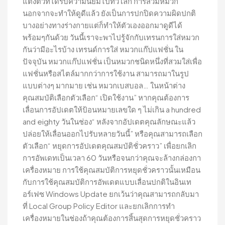
แต่งตัวที่ได้รับความนิยมไปทั่วโลก การสวมหมวก
นอกจากจะทำให้ดูดีแล้ว ยังเป็นการปกปิดความผิดปกติ
บางอย่างทางร่างกายแต่ก็ทำให้ตัวเองออกมาดูดีได้
พร้อมๆกันด้วย วันนี้เราจะพาไปรู้จักกับเทรนการใส่หมวก
กันว่ามีอะไรบ้าง เทรนด์การใส่ หมวกแก๊ปแฟชั่น ใน
ปัจจุบัน หมวกแก๊ปแฟชั่น เป็นหมวกชนิดหนึ่งที่สวมใส่เพื่อ
แฟชั่นหรือสไตล์มากกว่าการใช้งาน สามารถมาในรูป
แบบต่างๆ มากมาย เช่น หมวกเบสบอล… ในหน้าต่าง
คุณสมบัติเลือกตัวเลือก“ เปิดใช้งาน” หากคุณต้องการ
เลื่อนการอัปเดตให้ป้อนหมายเลขใด ๆ ไม่เกิน a hundred
and eighty วันในช่อง“ หลังจากอัปเดตคุณลักษณะแล้ว
ปล่อยให้เลื่อนออกไปรับหลายวันนี้” หรือคุณสามารถเลือก
ตัวเลือก“ หยุดการอัปเดตคุณสมบัติชั่วคราว” เพื่อยกเลิก
การอัพเดทเป็นเวลา 60 วันหรือจนกว่าคุณจะล้างกล่องกา
เครื่องหมาย การใช้คุณสมบัติการหยุดชั่วคราวนั้นเหมือน
กับการใช้คุณสมบัติการอัพเดตแบบเลื่อนปกติในอินเท
อร์เฟซ Windows Update ยกเว้นว่าคุณสามารถกลับมา
ที่ Local Group Policy Editor และยกเลิกการทำ
เครื่องหมายในช่องถ้าคุณต้องการสิ้นสุดการหยุดชั่วคราว