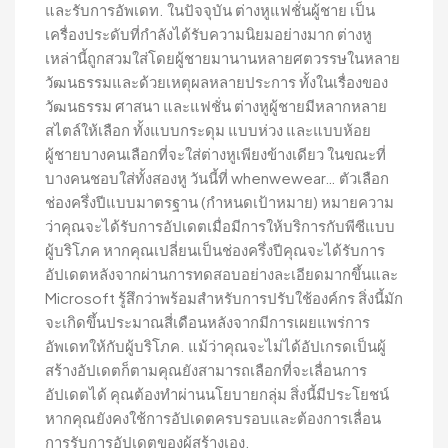
และรับการอัพเดท. ในปัจจุบัน ต่างหูแฟชั่นผู้ชาย เป็น
เครื่องประดับที่กำลังได้รับความนิยมอย่างมาก ต่างหู
เหล่านี้ถูกสวมใส่โดยผู้ชายมานานหลายศตวรรษในหลาย
วัฒนธรรมและด้วยเหตุผลหลายประการ ทั้งในเรื่องของ
วัฒนธรรม ศาสนา และแฟชั่น ต่างหูผู้ชายมีหลากหลาย
สไตล์ให้เลือก ทั้งแบบกระดุม แบบห่วง และแบบห้อย
ผู้ชายบางคนเลือกที่จะใส่ต่างหูเพียงข้างเดียว ในขณะที่
บางคนชอบใส่ทั้งสองหู วันนี้ที่ whenwewear… ตัวเลือก
ช่องครึ่งปีแบบมาตรฐาน (กำหนดเป้าหมาย) หมายความ
ว่าคุณจะได้รับการอัปเดตเมื่อมีการให้บริการกับพีซีแบบ
ผู้บริโภค หากคุณเปลี่ยนเป็นช่องครึ่งปีคุณจะได้รับการ
อัปเดตหลังจากผ่านการทดสอบอย่างละเอียดมากขึ้นและ
Microsoft รู้สึกว่าพร้อมสำหรับการปรับใช้องค์กร สิ่งนี้มัก
จะเกิดขึ้นประมาณสี่เดือนหลังจากมีการเผยแพร่การ
อัพเดทให้กับผู้บริโภค. แม้ว่าคุณจะไม่ได้อัปเกรดเป็นผู้
สร้างอัปเดตก็ตามคุณยังสามารถเลือกที่จะเลื่อนการ
อัปเดตได้ คุณต้องทำผ่านนโยบายกลุ่ม สิ่งนี้มีประโยชน์
หากคุณยังคงใช้การอัปเดตครบรอบและต้องการเลื่อน
การรับการอัปเดตของผู้สร้างเอง.