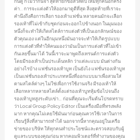
กันดู ก็ไม่ว่ากันจ้า สุดท้ายก็ขอสวัสดีปีใหม่ทุกคนอีกครั้ง
ค่า.. การจะแต่งตัวให้ออกมาดูดีที่สุด สิ่งสุดท้ายที่เราจะ
คำนึงถึงคือการเลือก รองเท้าแฟชั่น หลายคนมักจะเลือก
รองเท้าที่ไม่เข้ากับชุดก่อนจะออกไปข้างนอก ในมุมมอง
หนึ่งก็จะทำให้เกิดสไตล์การแต่งตัวที่เป็นเอกลักษณ์ของ
ตัวคุณเอง แต่ในอีกมุมหนึ่งมันอาจจะทำให้เกิดรูปแบบ
การแต่งตัวที่ทำให้คนมองว่ามันเป็นการแต่งตัวที่ไม่เข้า
กันเลยขึ้นมาได้ วันนี้เราจะมาพูดถึงเทรนด์การแต่งตัว
โดยมีรองเท้าเป็นประเด็นหลัก ว่าแต่ละแบบ มันต่างกัน
อย่างไรบ้าง แฟชั่นรองเท้าบูท เป็นยังไง แฟชั่นรองเท้าบูท
เป็นแฟชั่นรองเท้าประเภทหนึ่งที่ออกแบบมาเพื่อสวมใส่
ตามสไตล์ต่างๆ ไม่ใช่เพื่อการใช้งานจริง มีรองเท้าให้
เลือกหลากหลายสไตล์ตั้งแต่รองเท้าบูทหุ้มข้อไปจนถึง
รองเท้าบูทสูงระดับเข่า… ก่อนที่คุณจะเริ่มต้นโปรดทราบ
ว่า Local Group Policy Editor เป็นเครื่องมือที่ทรงพลัง
มาก หากคุณไม่เคยใช้มันมาก่อนคุณควรใช้เวลาในการ
เรียนรู้สิ่งที่สามารถทำได้ นอกจากนี้หากคุณอยู่ในเครือ
ข่ายของ บริษัท ให้ทุกคนทำประโยชน์และตรวจสอบกับผู้
ดูแลระบบของคุณก่อน หากคอมพิวเตอร์ที่ทำงานของคุณ