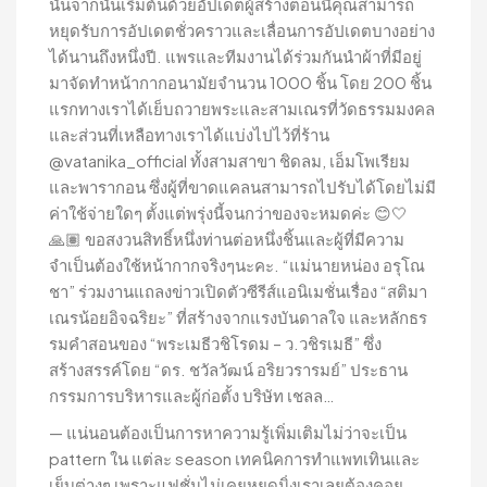
นั้นจากนั้นเริ่มต้นด้วยอัปเดตผู้สร้างตอนนี้คุณสามารถ
หยุดรับการอัปเดตชั่วคราวและเลื่อนการอัปเดตบางอย่าง
ได้นานถึงหนึ่งปี. แพรและทีมงานได้ร่วมกันนำผ้าที่มีอยู่
มาจัดทำหน้ากากอนามัยจำนวน 1000 ชิ้น โดย 200 ชิ้น
แรกทางเราได้เย็บถวายพระและสามเณรที่วัดธรรมมงคล
และส่วนที่เหลือทางเราได้แบ่งไปไว้ที่ร้าน
@vatanika_official ทั้งสามสาขา ชิดลม, เอ็มโพเรียม
และพารากอน ซึ่งผู้ที่ขาดแคลนสามารถไปรับได้โดยไม่มี
ค่าใช้จ่ายใดๆ ตั้งแต่พรุ่งนี้จนกว่าของจะหมดค่ะ 😊🤍
🙏🏽 ขอสงวนสิทธิ์หนึ่งท่านต่อหนึ่งชิ้นและผู้ที่มีความ
จำเป็นต้องใช้หน้ากากจริงๆนะคะ. “แม่นายหน่อง อรุโณ
ชา” ร่วมงานแถลงข่าวเปิดตัวซีรีส์แอนิเมชั่นเรื่อง “สติมา
เณรน้อยอิจฉริยะ” ที่สร้างจากแรงบันดาลใจ และหลักธร
รมคําสอนของ “พระเมธีวชิโรดม – ว.วชิรเมธี” ซึ่ง
สร้างสรรค์โดย “ดร. ชวัลวัฒน์ อริยวรารมย์” ประธาน
กรรมการบริหารและผู้ก่อตั้ง บริษัท เชลล…
— แน่นอนต้องเป็นการหาความรู้เพิ่มเติมไม่ว่าจะเป็น
pattern ใน แต่ละ season เทคนิคการทำแพทเทินและ
เย็บต่างๆ เพราะแฟชั่นไม่เคยหยุดนิ่งเราเลยต้องคอย