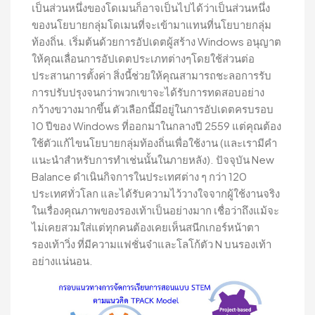
เป็นส่วนหนึ่งของโดเมนก็อาจเป็นไปได้ว่าเป็นส่วนหนึ่ง
ของนโยบายกลุ่มโดเมนที่จะเข้ามาแทนที่นโยบายกลุ่ม
ท้องถิ่น. เริ่มต้นด้วยการอัปเดตผู้สร้าง Windows อนุญาต
ให้คุณเลื่อนการอัปเดตประเภทต่างๆโดยใช้ส่วนต่อ
ประสานการตั้งค่า สิ่งนี้ช่วยให้คุณสามารถชะลอการรับ
การปรับปรุงจนกว่าพวกเขาจะได้รับการทดสอบอย่าง
กว้างขวางมากขึ้น ตัวเลือกนี้มีอยู่ในการอัปเดตครบรอบ
10 ปีของ Windows ที่ออกมาในกลางปี ​​2559 แต่คุณต้อง
ใช้ตัวแก้ไขนโยบายกลุ่มท้องถิ่นเพื่อใช้งาน (และเรามีคำ
แนะนำสำหรับการทำเช่นนั้นในภายหลัง). ปัจจุบัน New
Balance ดำเนินกิจการในประเทศต่าง ๆ กว่า 120
ประเทศทั่วโลก และได้รับความไว้วางใจจากผู้ใช้งานจริง
ในเรื่องคุณภาพของรองเท้าเป็นอย่างมาก เชื่อว่าถึงแม้จะ
ไม่เคยสวมใส่แต่ทุกคนต้องเคยเห็นสนีกเกอร์หน้าตา
รองเท้าวิ่ง ที่มีความแฟชั่นจ๋าและโลโก้ตัว N บนรองเท้า
อย่างแน่นอน.