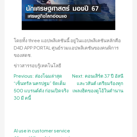
โดยทั้ง three แอปพลิเคชันนี้ อยู่ในแอปพลิเคชันหลักคือ
D4D APP PORTAL ศูนย์รวมแอปพลิเคชันของคนพิการ
ของสดช.
ข่าวสารรอบรู้เทคโนโลยี
Post
Previous:
ส่องโฉมล่าสุด
Next:
คอนเสิร์ต 37 ปี อัสนี
“เซ็นทรัล นครปฐม” จัดเต็ม
และวสันต์ เตรียมร้องทุก
navigation
500 แบรนด์ดัง ก่อนเปิดจริง
เพลงฮิตของดูโอ้ในตำนาน
30 มี คนี้
AI use in customer service