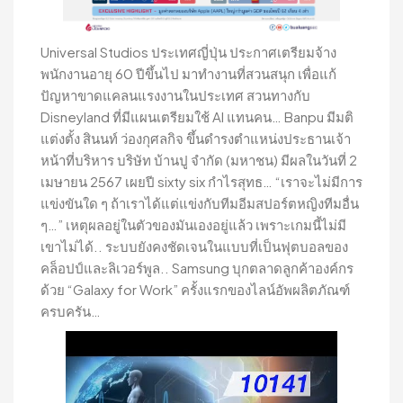
Universal Studios ประเทศญี่ปุ่น ประกาศเตรียมจ้าง
พนักงานอายุ 60 ปีขึ้นไป มาทำงานที่สวนสนุก เพื่อแก้
ปัญหาขาดแคลนแรงงานในประเทศ สวนทางกับ
Disneyland ที่มีแผนเตรียมใช้ AI แทนคน… Banpu มีมติ
แต่งตั้ง สินนท์ ว่องกุศลกิจ ขึ้นดำรงตำแหน่งประธานเจ้า
หน้าที่บริหาร บริษัท บ้านปู จำกัด (มหาชน) มีผลในวันที่ 2
เมษายน 2567 เผยปี sixty six กำไรสุทธ… “เราจะไม่มีการ
แข่งขันใด ๆ ถ้าเราได้แต่แข่งกับทีมอีมสปอร์ตหญิงทีมอื่น
ๆ…” เหตุผลอยู่ในตัวของมันเองอยู่แล้ว เพราะเกมนี้ไม่มี
เขาไม่ได้.. ระบบยังคงชัดเจนในแบบที่เป็นฟุตบอลของ
คล็อปป์และลิเวอร์พูล.. Samsung บุกตลาดลูกค้าองค์กร
ด้วย “Galaxy for Work” ครั้งแรกของไลน์อัพผลิตภัณฑ์
ครบครัน…