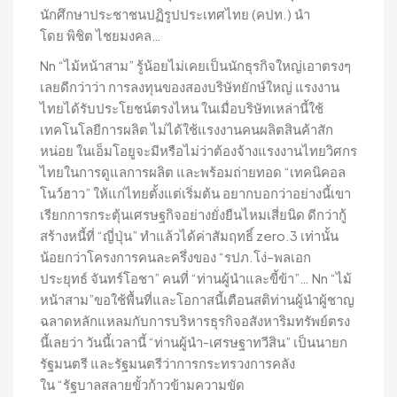
นักศึกษาประชาชนปฏิรูปประเทศไทย (คปท.) นำ
โดย พิชิต ไชยมงคล…
Nn “ไม้หน้าสาม” รู้น้อยไม่เคยเป็นนักธุรกิจใหญ่เอาตรงๆ
เลยดีกว่าว่า การลงทุนของสองบริษัทยักษ์ใหญ่ แรงงาน
ไทยได้รับประโยชน์ตรงไหน ในเมื่อบริษัทเหล่านี้ใช้
เทคโนโลยีการผลิต ไม่ได้ใช้แรงงานคนผลิตสินค้าสัก
หน่อย ในเอ็มโอยูจะมีหรือไม่ว่าต้องจ้างแรงงานไทยวิศกร
ไทยในการดูแลการผลิต และพร้อมถ่ายทอด “เทคนิคอล
โนว์ฮาว” ให้แก่ไทยตั้งแต่เริ่มต้น อยากบอกว่าอย่างนี้เขา
เรียกการกระตุ้นเศรษฐกิจอย่างยั่งยืนไหมเสี่ยนิด ดีกว่ากู้
สร้างหนี้ที่ “ญี่ปุ่น” ทำแล้วได้ค่าสัมฤทธิ์ zero.3 เท่านั้น
น้อยกว่าโครงการคนละครึ่งของ “รปภ.โง่–พลเอก
ประยุทธ์ จันทร์โอชา” คนที่ “ท่านผู้นำและขี้ข้า”… Nn “ไม้
หน้าสาม”ขอใช้พื้นที่และโอกาสนี้เตือนสติท่านผู้นำผู้ชาญ
ฉลาดหลักแหลมกับการบริหารธุรกิจอสังหาริมทรัพย์ตรง
นี้เลยว่า วันนี้เวลานี้ “ท่านผู้นำ-เศรษฐาทวีสิน” เป็นนายก
รัฐมนตรี และรัฐมนตรีว่าการกระทรวงการคลัง
ใน “รัฐบาลสลายขั้วก้าวข้ามความขัด