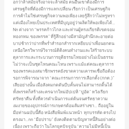
อกว่าล้าสมัยจริงอาจจะล้าสมัย คนอื่นเขาต้องมีการ
เศรษฐกิจที่ต้องมีการแลกเปลี่ยน เรียกว่า เป็นเศรษฐกิจ
การค้าไม่ใช่เศรษฐกิจความพอเพียง เลยรู้สึกว่าไม่หรูหรา
แต่เมืองไทยเป็นประเทศที่มีบุญอยู่ว่าผลิตให้พอเพียงได้…
Nn ต่างจาก “พรรคก้าวไกล และท่านผู้ทรงเกียรติเขตจอม
ทองกทม.ของพรรค” ที่รู้สึกอย่างมีสามัญสำนึกละอายต่อ
บาปช้ากว่าปากที่พร่ำสำรอกสำรากเหยียบบ่าเพื่อนยกตน
เหนือใครวิพากษ์วิจารณ์ติติงคนทำงานและใส่ร้ายระบบ
ตุลาการและกระบวนการยุติธรรมไทยอย่างไม่เป็นธรรม
ไม่ว่าจะเป็นชุดไหนคณะไหน เพราะแม้แต่คณะตุลาการ
ของพรรคเองสมาชิกพรรคยังขาดความเคารพเชื่อถือต้อง
รอการพิจารณาจาก “คณะกรรมการการเลือกตั้ง (กกต.)”
เสียอย่างนั้น เมื่อสังคมกดดันบีบคั้นจนไม่สามารถดิ้นได้
ทั้งพรรคก็สร้างละครฉากใหม่อัปเปหิ “ปูอัด” หวังเรียก
ศรัทธาคืน ทั้งที่ควรดำเนินการแต่ต้นจนศรัทธาความ
งมงายของอุปกรณ์การเกษตรด้อมส้มสร่างซา… ถืออยู่ใน
มือท่านฉบับนี้คือ หนังสือพิมพ์แนวหน้า ทุกบรรทัด ตรงไป
ตรงมา…nn “มือปราบ” ยังคงติดตามปัญหาหนี้สินอย่างต่อ
เนื่อง เพราะถือว่า ในโลกยุคปัจจุบัน “ความไม่มีหนี้เป็น