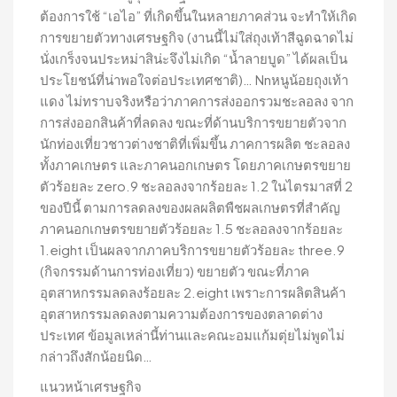
ต้องการใช้ “เอไอ” ที่เกิดขึ้นในหลายภาคส่วน จะทำให้เกิด
การขยายตัวทางเศรษฐกิจ (งานนี้ไม่ใส่ถุงเท้าสีฉูดฉาดไม่
นั่งเกร็งจนประหม่าสิน่ะจึงไม่เกิด “น้ำลายบูด” ได้ผลเป็น
ประโยชน์ที่น่าพอใจต่อประเทศชาติ)… Nnหนูน้อยถุงเท้า
แดง ไม่ทราบจริงหรือว่าภาคการส่งออกรวมชะลอลง จาก
การส่งออกสินค้าที่ลดลง ขณะที่ด้านบริการขยายตัวจาก
นักท่องเที่ยวชาวต่างชาติที่เพิ่มขึ้น ภาคการผลิต ชะลอลง
ทั้งภาคเกษตร และภาคนอกเกษตร โดยภาคเกษตรขยาย
ตัวร้อยละ zero.9 ชะลอลงจากร้อยละ 1.2 ในไตรมาสที่ 2
ของปีนี้ ตามการลดลงของผลผลิตพืชผลเกษตรที่สำคัญ
ภาคนอกเกษตรขยายตัวร้อยละ 1.5 ชะลอลงจากร้อยละ
1.eight เป็นผลจากภาคบริการขยายตัวร้อยละ three.9
(กิจกรรมด้านการท่องเที่ยว) ขยายตัว ขณะที่ภาค
อุตสาหกรรมลดลงร้อยละ 2.eight เพราะการผลิตสินค้า
อุตสาหกรรมลดลงตามความต้องการของตลาดต่าง
ประเทศ ข้อมูลเหล่านี้ท่านและคณะอมแก้มตุ่ยไม่พูดไม่
กล่าวถึงสักน้อยนิด…
แนวหน้าเศรษฐกิจ