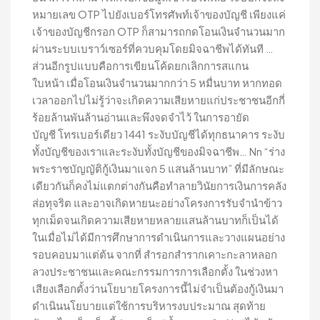
หมายเลข OTP ไปยังเบอร์โทรศัพท์เจ้าของบัญชี เพียงแค่
เจ้าของบัญชีกรอก OTP ก็สามารถกดโอนเงินจำนวนมาก
ผ่านระบบเบราว์เซอร์ที่ควบคุมโดยมิจฉาชีพได้ทันที …
ส่วนอีกรูปแบบคือการเขียนโค้ดยกเลิกการสแกน
ใบหน้า เมื่อโอนเงินจำนวนมากกว่า 5 หมื่นบาท หากทอด
เวลาออกไปไม่รู้ว่าจะเกิดความเสียหายแก่ประชาชนอีกกี่
ร้อยล้านพันล้านอ่านและพึงจดจำไว้ ในการอายัด
บัญชี โทรเบอร์เดียว 1441 ระงับบัญชีได้ทุกธนาคาร ระงับ
ทั้งบัญชีของเราและระงับทั้งบัญชีของมิจฉาชีพ… Nn “ร่าง
พระราชบัญญัติกู้เงินมาแจก 5 แสนล้านบาท” ที่มีลักษณะ
เดียวกันก็คงไม่แตกต่างกันคือทำลายวินัยการเงินการคลัง
ส่อทุจริต และอาจเกิดหายนะอย่างโครงการรับจำนำข้าว
ทุกเม็ดจนเกิดความเสียหายหลายแสนล้านบาทก็เป็นได้
ในเมื่อไม่ได้มีการศึกษาการดำเนินการและวางแผนอย่าง
รอบคอบมาแต่ต้น จากที่ สำรอกสำรากเคาะกะลาหลอก
ลวงประชาชนและคณะกรรมการการเลือกตั้ง ในช่วงหา
เสียงเลือกตั้งว่านโยบายโครงการนี้ไม่จำเป็นต้องกู้เงินมา
ดำเนินนโยบายแต่ใช้การบริหารงบประมาณ สุดท้าย