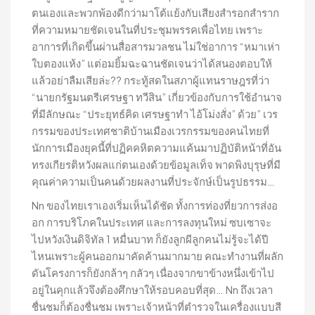
ตนเองและพวกพ้องดีกว่ามาโต้แย้งกับเสียงสำรอกสำราก
ที่ความหมายชัดเจนในที่ประชุมพรรคเพื่อไทย เพราะ
อาการที่เกิดขึ้นผ่านสื่อสารมวลชน ไม่ใช่อาการ “หมาเห่า
ใบตองแห้ง” แต่อมยิ้มฉะฉานชัดเจนว่าได้สนองตอบให้
แล้วอย่าลืมเสียล่ะ?? กระทู้สดในสภาผู้แทนราษฎรที่ว่า
“นายกรัฐมนตรีเศรษฐา ทวีสิน” เกี่ยวข้องกับการใช้อำนาจ
ที่มีลักษณะ “ประยุทธ์คิด เศรษฐาทำ ไอ้โม่งสั่ง” ด้วย” เวร
กรรมของประเทศชาติบ้านเมืองเวรกรรมของคนไทยที่
นักการเมืองยุคนี้ที่ปฏิคคหิตความแค้นมาปฏิบัติหน้าที่อัน
ทรงเกียรติหวังผลแก่ตนเองด้วยข้อมูลเท็จ พาดพิงบุรุษที่มี
คุณค่าความเป็นคนด้วยผลงานที่ประจักษ์เป็นรูปธรรม…
Nn ของไทยเราเองเริ่มเห็นได้ชัด ทั้งการท่องที่ยวการส่งอ
อก การบริโภคในประเทศ และการลงทุนใหม่ ซบเซาจะ
ไปหวังเงินดิจิทัล 1 หมื่นบาท ก็ยังลูกผีลูกคนไม่รู้จะได้ปี
ไหนเพราะผู้คนออกมาคัดค้านมากมาย คณะทำงานที่ผลัก
ดันโครงการก็ยังกล้าๆ กลัวๆ เนื่องจากขาข้างหนึ่งเข้าไป
อยู่ในคุกแล้วจึงต้องศึกษาให้รอบคอบที่สุด… Nn ถึงเวลา
ชื่นชมก็ต้องชื่นชม เพราะเจ้าหน้าที่ตำรวจในเครื่องแบบสี