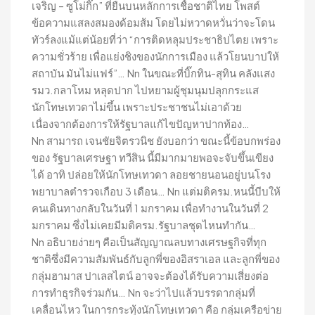
เจริญ – ซูโม่กิ๊ก” ที่ยืนบนหลักการเชื้อชาติไทย โพสต์
ข้อความแสลงสมองด้อมส้ม โดยไม่หวาดหวั่นว่าจะโดน
ทัวร์ลงแม้แต่น้อยที่ว่า “การติดหลุมประชาธิปไตย เพราะ
ความชั่วร้าย เพื่อแย่งชิงของนักการเมือง แล้วโยนบาปให้
สถาบัน มันไม่แฟร์”… Nn ในขณะที่บิ๊กทิน-สุทิน คลังแสง
รมว.กลาโหม หลุดปาก ไปหยามผู้ชุมนุมปลุกกระแส
นักโทษเทวดาไม่ขึ้น เพราะประชาชนไม่เอาด้วย
เนื่องจากต้องการให้รัฐบาลแก้ไขปัญหาปากท้อง…
Nn สามารถ เจนชัยจิตรวนิช ยังบอกว่า ขณะนี้ข้อบกพร่อง
ของ รัฐบาลเศรษฐา ทวีสิน นี้มีมากมายพอจะจับขึ้นเขียง
ได้ อาทิ ปล่อยให้นักโทษเทวดา ลอยชายนอนอยู่บนโรง
พยาบาลตำรวจเกือบ 3 เดือน… Nn แต่มติครม.หนนี้บีบให้
คนเดินทางกลับในวันที่ 1 มกราคม เพื่อทำงานในวันที่ 2
มกราคม ซึ่งไม่เคยมีมติครม.รัฐบาลชุดไหนทำกัน…
Nn อธิบายง่ายๆ คือเป็นสัญญาณลบทางเศรษฐกิจที่ทุก
ชาติซึ่งมีความสัมพันธ์กับลูกพี่ของอิสราเอล และลูกพี่ของ
กลุ่มฮามาส ปาเลสไตน์ อาจจะต้องได้รับความเสี่ยงต่อ
การทำธุรกิจร่วมกัน… Nn จะว่าไปแล้วบรรดากลุ่มที่
เคลื่อนไหว ในการกระทุ้งนักโทษเทวดา คือ กลุ่มเครือข่าย