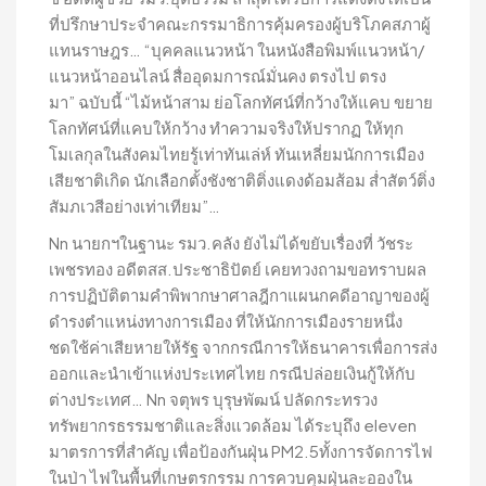
ที่ปรึกษาประจำคณะกรรมาธิการคุ้มครองผู้บริโภคสภาผู้
แทนราษฎร… “บุคคลแนวหน้า ในหนังสือพิมพ์แนวหน้า/
แนวหน้าออนไลน์ สื่ออุดมการณ์มั่นคง ตรงไป ตรง
มา” ฉบับนี้ “ไม้หน้าสาม ย่อโลกทัศน์ที่กว้างให้แคบ ขยาย
โลกทัศน์ที่แคบให้กว้าง ทำความจริงให้ปรากฏ ให้ทุก
โมเลกุลในสังคมไทยรู้เท่าทันเล่ห์ ทันเหลี่ยมนักการเมือง
เสียชาติเกิด นักเลือกตั้งชังชาติติ่งแดงด้อมส้อม ส่ำสัตว์ติ่ง
สัมภเวสีอย่างเท่าเทียม”…
Nn นายกฯในฐานะ รมว.คลัง ยังไม่ได้ขยับเรื่องที่ วัชระ
เพชรทอง อดีตสส.ประชาธิปัตย์ เคยทวงถามขอทราบผล
การปฏิบัติตามคำพิพากษาศาลฎีกาแผนกคดีอาญาของผู้
ดำรงตำแหน่งทางการเมือง ที่ให้นักการเมืองรายหนึ่ง
ชดใช้ค่าเสียหายให้รัฐ จากกรณีการให้ธนาคารเพื่อการส่ง
ออกและนำเข้าแห่งประเทศไทย กรณีปล่อยเงินกู้ให้กับ
ต่างประเทศ… Nn จตุพร บุรุษพัฒน์ ปลัดกระทรวง
ทรัพยากรธรรมชาติและสิ่งแวดล้อม ได้ระบุถึง eleven
มาตรการที่สำคัญ เพื่อป้องกันฝุ่น PM2.5ทั้งการจัดการไฟ
ในป่า ไฟในพื้นที่เกษตรกรรม การควบคุมฝุ่นละอองใน