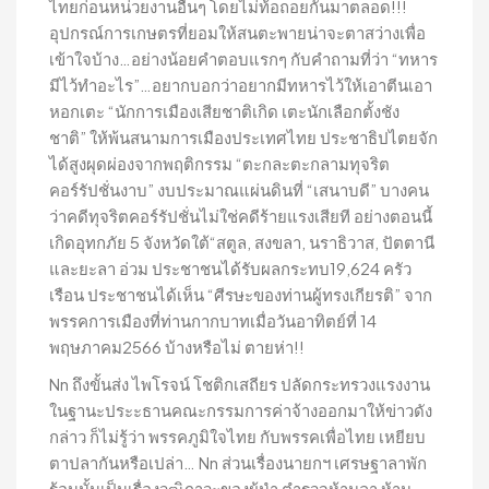
ไทยก่อนหน่วยงานอื่นๆ โดยไม่ท้อถอยกันมาตลอด!!!
อุปกรณ์การเกษตรที่ยอมให้สนตะพายน่าจะตาสว่างเพื่อ
เข้าใจบ้าง…อย่างน้อยคำตอบแรกๆ กับคำถามที่ว่า “ทหาร
มีไว้ทำอะไร”…อยากบอกว่าอยากมีทหารไว้ให้เอาตีนเอา
หอกเตะ “นักการเมืองเสียชาติเกิด เตะนักเลือกตั้งชัง
ชาติ” ให้พ้นสนามการเมืองประเทศไทย ประชาธิปไตยจัก
ได้สูงผุดผ่องจากพฤติกรรม “ตะกละตะกลามทุจริต
คอร์รัปชั่นงาบ” งบประมาณแผ่นดินที่ “เสนาบดี” บางคน
ว่าคดีทุจริตคอร์รัปชั่นไม่ใช่คดีร้ายแรงเสียที อย่างตอนนี้
เกิดอุทกภัย 5 จังหวัดใต้“สตูล, สงขลา, นราธิวาส, ปัตตานี
และยะลา อ่วม ประชาชนได้รับผลกระทบ19,624 ครัว
เรือน ประชาชนได้เห็น “ศีรษะของท่านผู้ทรงเกียรติ” จาก
พรรคการเมืองที่ท่านกากบาทเมื่อวันอาทิตย์ที่ 14
พฤษภาคม2566 บ้างหรือไม่ ตายห่า!!
Nn ถึงขั้นส่ง ไพโรจน์ โชติกเสถียร ปลัดกระทรวงแรงงาน
ในฐานะประะธานคณะกรรมการค่าจ้างออกมาให้ข่าวดัง
กล่าว ก็ไม่รู้ว่า พรรคภูมิใจไทย กับพรรคเพื่อไทย เหยียบ
ตาปลากันหรือเปล่า… Nn ส่วนเรื่องนายกฯ เศรษฐาลาพัก
ร้อนนั้นเป็นเรื่องวุฒิภาวะของผู้นำ ตำรวจห้ามลา ห้าม