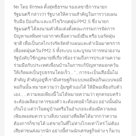
Nn โดย จักรพล ตั้งสุทธิธรรม รองเลขาธิการนายก
รัฐมนตรี กล่าวว่า รัฐบาลให้ความสำคัญในการวางแผน
รับมือ ป้องกัน และแก้ไขวิกฤตฝุ่น PM2.5 ซึ่ง นายก
รัฐมนตรี ได้ลงนามคำสั่งแต่งตั้งคณะกรรมการจัดการ
ปัญหามลพิษทางอากาศเพื่อความยั่งยืน หรือ บอร์ดฝุ่น
ชาติ เพื่อเป็นกลไกเร่งรัดจัดทำแผนและดำเนินมาตรการ
เพื่อลดฝุ่นควัน PM2.5 ทั้งระบบ และบูรณาการหน่วยงาน
รัฐบังคับใช้กฎหมายที่เกี่ยวข้อง รวมถึงการประสานความ
ร่วมมือกับประเทศเพื่อนบ้านในการแก้ปัญหาหมอกควัน
ให้เกิดผลเป็นรูปธรรมโดยเร็ว… “…การจะเป็นเสือนั้นไม่
สำคัญ สำคัญอยู่ที่เรามีเศรษฐกิจแบบพอมีพอกินแบบพอมี
พอกินนั้น หมายความว่า อุ้มชูตัวเองได้ ให้มีพอเพียงกับตัว
เอง……ความพอเพียงนี้ ไม่ได้หมายความว่า ทุกครอบครัว
จะต้องผลิตอาหารของตัว จะต้องทอผ้าใส่เอง อย่างนั้นมัน
เกินไป แต่ว่าในหมู่บ้านหรือในอำเภอจะต้องมีความพอ
เพียงพอสมควร บางสิ่งบางอย่างที่ผลิตได้มากกว่าความ
ต้องการก็ขายได้ แต่ขายในที่ไม่ห่างไกลเท่าไหร่ ไม่ต้อง
เสียค่าขนส่งมากนัก อย่างนี้ท่านนักเศรษฐกิจต่าง ๆ ก็มาบ