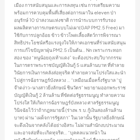
เมือง การสนับสนุนและการลงทุน เช่น การเตรียมความ
พร้อมการควบคุมพื้นที่เสี่ยงต่อการเผาใน eleven ป่า
อนุรักษ์ 10 ป่าสงวนแห่งชาติ การนำระบบการรับรอง
ผลผลิตทางการเกษตรแบบไม่เผา(GAP PM2.5 Free) มา
ใช้กับการปลูกอ้อย ข้าว ข้าวโพดเลี้ยงสัตว์การพิจารณา
สิทธิประโยชน์หรือแรงจูงใจให้ภาคเอกชนที่ร่วมสนับสนุน
การแก้ไขปัญหาฝุ่น PM2.5 เป็นต้น… Nn เพราะกระทอก
สอง ของ “หนูน้อยถุงเท้าแดง” จะต้องประสบวิบากกรรม
ในการตราพระราชบัญญัติเงินกู้ 5 แสนล้านบาท ที่ทำลาย
วินัยการเงินการคลังส่อทุจริต ทำลายความโปร่งใสและนำ
ไปสู่การฉ้อราษฎร์บังหลวง … “เหมือนเมื่อครั้งรัฐบาล “ปู
จ๊าดง่าว–นางสาวยิ่งลักษณ์ ชินวัตร” พยายามออกพระราช
บัญญัติเงินกู้ 2 ล้านล้าน ที่ขัดต่อรัฐธรรมนูญ ทำลายความ
โปร่งใส ให้เกิดการฉ้อราษฎร์บังหลวง ศาลรัฐธรรมนูญ
วินิจฉัยไว้ว่าถ้ากฎหมายนี้ (ร่างพ.ร.บ.กู้เงินสองล้านล้าน
บาท) ผ่าน “เผด็จการรัฐสภา” ในเวลานั้น รัฐบาลยิ่งลักษณ์
จะดึงเงินจากคลังได้อย่างอิสระ ไม่ผ่านสำนักงบประมาณ
และอาจส่อที่จะเกิดทุจริต… “บุคคลแนวหน้า ใน
หนังสือพิมพ์แนวหน้า, แนวหน้าออนไลน์ สื่ออุดมการณ์