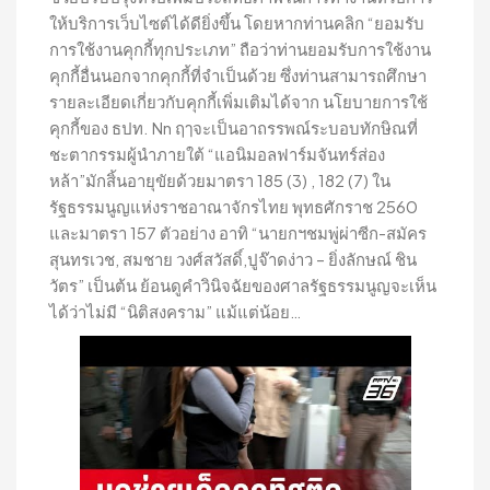
ให้บริการเว็บไซต์ได้ดียิ่งขึ้น โดยหากท่านคลิก “ยอมรับ
การใช้งานคุกกี้ทุกประเภท” ถือว่าท่านยอมรับการใช้งาน
คุกกี้อื่นนอกจากคุกกี้ที่จำเป็นด้วย ซึ่งท่านสามารถศึกษา
รายละเอียดเกี่ยวกับคุกกี้เพิ่มเติมได้จาก นโยบายการใช้
คุกกี้ของ ธปท. Nn ฤๅจะเป็นอาถรรพณ์ระบอบทักษิณที่
ชะตากรรมผู้นำภายใต้ “แอนิมอลฟาร์มจันทร์ส่อง
หล้า”มักสิ้นอายุขัยด้วยมาตรา 185 (3) , 182 (7) ใน
รัฐธรรมนูญแห่งราชอาณาจักรไทย พุทธศักราช 2560
และมาตรา 157 ตัวอย่าง อาทิ “นายกฯชมพู่ผ่าซีก-สมัคร
สุนทรเวช, สมชาย วงศ์สวัสดิ์,ปูจ๊าดง่าว – ยิ่งลักษณ์ ชิน
วัตร” เป็นต้น ย้อนดูคำวินิจฉัยของศาลรัฐธรรมนูญจะเห็น
ได้ว่าไม่มี “นิติสงคราม” แม้แต่น้อย…