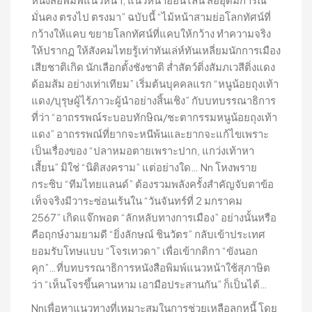
มั่นคง ตรงไป ตรงมา” ฉบับนี้ “ไม้หน้าสามย่อโลกทัศน์ที่
กว้างให้แคบ ขยายโลกทัศน์ที่แคบให้กว้าง ทำความจริง
ให้ปรากฏ ให้สังคมไทยรู้เท่าทันเล่ห์ทันเหลี่ยมนักการเมือง
เสียชาติเกิด นักเลือกตั้งชังชาติ ส่ำสัตว์ติ่งสัมภเวสีติ่งแดง
ด้อมส้ม อย่างเท่าเทียม” เริ่มต้นบุคคลแรก “หนูน้อยถุงเท้า
แดง/บุรุษผู้ไร้ภาวะผู้นำอย่างสิ้นเชิง” กับบทบรรณาธิการ
ที่ว่า “อาถรรพณ์ระบอบทักษิณ/ชะตากรรมหนูน้อยถุงเท้า
แดง” อาถรรพณ์ที่ยากจะหนีพ้นและยากจะแก้ไขเพราะ
เป็นเรื่องของ “ปลาหมอตายเพราะปาก, แกว่งเท้าหา
เสี้ยน” มิใช่ “นิติสงคราม” แต่อย่างใด… Nn โหงพราย
กระซิบ “ทีมไทยแลนด์” ต้องรวมพลังครั้งสำคัญจับตาข้อ
เท็จจริงมีวาระซ่อนเร้นใน “วันจันทร์ที่ 2 มกราคม
2567” เกิดแจ๊กพอต “ลักหลับทางการเมือง” อย่างนั้นหรือ
คือฤกษ์งามยามดี “ยิ่งลักษณ์ ชินวัตร” กลับเข้าประเทศ
ยอมรับโทษแบบ “โจรเทวดา” เพื่อเข้ากติกา “ขังนอก
คุก”…ที่บทบรรณาธิการหนังสือพิมพ์แนวหน้าใช้สุภาษิต
ว่า “เห็นโจรขึ้นคานหาม เอามือประสานกัน” ก็เป็นได้…
Nnเพื่อหาแนวทางที่เหมาะสมในการช่วยเหลือลูกหนี้ โดย