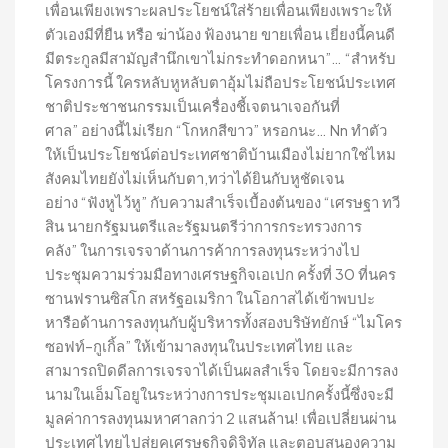
เพื่อนเพียงเพราะผลประโยชน์ใส่ร้ายเพื่อนเพียงเพราะให้
ตัวเองมีที่ยืน หรือ ฆ่าน้อง ฟ้องนาย ขายเพื่อน เยี่ยงนี้คนดี
มีตระกูลมีสามัญสำนึกเขาไม่กระทำดอกหนา”… “สำหรับ
โครงการนี้ ใครหลับหูหลับตาอุ้มไม่ถือประโยชน์ประเทศ
ชาติประชาชนกรรมเป็นเครื่องชี้เจตนาเจอกันที่
ศาล” อย่างนี้ไม่เรียก “โกหกสีขาว” หรอกนะ… Nn ทำตัว
ให้เป็นประโยชน์ต่อประเทศชาติบ้านเมืองไม่ยากใช่ไหม
สังคมไทยยังไม่เห็นกับตา,ทว่าได้ยินกับหูชัดเจน
อย่าง “ฟังหูไว้หู” กับความสำเร็จเบื้องต้นของ “เศรษฐา ทวี
สิน นายกรัฐมนตรีและรัฐมนตรีว่าการกระทรวงการ
คลัง” ในการเจรจาด้านการค้าการลงทุนระหว่างไป
ประชุมความร่วมมือทางเศรษฐกิจเอเปก ครั้งที่ 30 ที่นคร
ซานฟรานซิสโก สหรัฐอเมริกา ในโอกาสได้เข้าพบปะ
หารือด้านการลงทุนกับผู้บริหารทั้งสองบริษัทยักษ์ “ไมโคร
ซอฟท์–กูเกิ้ล” ให้เข้ามาลงทุนในประเทศไทย และ
สามารถปิดดีลการเจรจาได้เป็นผลสำเร็จ โดยจะมีการลง
นามในเอ็มโอยูในระหว่างการประชุมเอเปกครั้งนี้ซึ่งจะมี
มูลค่าการลงทุนมหาศาลกว่า 2 แสนล้าน! เพื่อเปลี่ยนผ่าน
ประเทศไทยไปสู่ยุคเศรษฐกิจดิจิทัล และตอบสนองความ