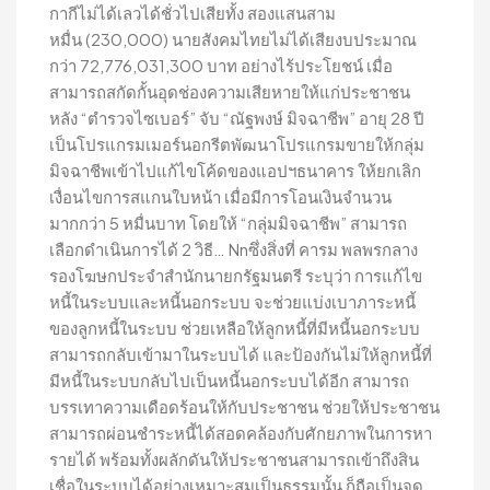
กากีไม่ได้เลวได้ชั่วไปเสียทั้ง สองแสนสาม
หมื่น (230,000) นายสังคมไทยไม่ได้เสียงบประมาณ
กว่า 72,776,031,300 บาท อย่างไร้ประโยชน์ เมื่อ
สามารถสกัดกั้นอุดช่องความเสียหายให้แก่ประชาชน
หลัง “ตำรวจไซเบอร์” จับ “ณัฐพงษ์ มิจฉาชีพ” อายุ 28 ปี
เป็นโปรแกรมเมอร์นอกรีตพัฒนาโปรแกรมขายให้กลุ่ม
มิจฉาชีพเข้าไปแก้ไขโค้ดของแอปฯธนาคาร ให้ยกเลิก
เงื่อนไขการสแกนใบหน้า เมื่อมีการโอนเงินจำนวน
มากกว่า 5 หมื่นบาท โดยให้ “กลุ่มมิจฉาชีพ” สามารถ
เลือกดำเนินการได้ 2 วิธี… Nnซึ่งสิ่งที่ คารม พลพรกลาง
รองโฆษกประจำสำนักนายกรัฐมนตรี ระบุว่า การแก้ไข
หนี้ในระบบและหนี้นอกระบบ จะช่วยแบ่งเบาภาระหนี้
ของลูกหนี้ในระบบ ช่วยเหลือให้ลูกหนี้ที่มีหนี้นอกระบบ
สามารถกลับเข้ามาในระบบได้ และป้องกันไม่ให้ลูกหนี้ที่
มีหนี้ในระบบกลับไปเป็นหนี้นอกระบบได้อีก สามารถ
บรรเทาความเดือดร้อนให้กับประชาชน ช่วยให้ประชาชน
สามารถผ่อนชำระหนี้ได้สอดคล้องกับศักยภาพในการหา
รายได้ พร้อมทั้งผลักดันให้ประชาชนสามารถเข้าถึงสิน
เชื่อในระบบได้อย่างเหมาะสมเป็นธรรมนั้น ก็ถือเป็นจุด