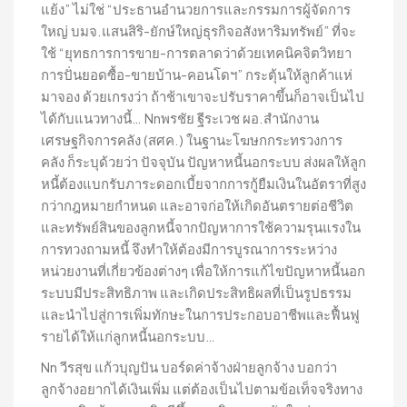
แย้ง” ไม่ใช่ “ประธานอำนวยการและกรรมการผู้จัดการ
ใหญ่ บมจ.แสนสิริ-ยักษ์ใหญ่ธุรกิจอสังหาริมทรัพย์” ที่จะ
ใช้ “ยุทธการการขาย-การตลาดว่าด้วยเทคนิคจิตวิทยา
การปั่นยอดซื้อ-ขายบ้าน-คอนโดฯ” กระตุ้นให้ลูกค้าแห่
มาจอง ด้วยเกรงว่า ถ้าช้าเขาจะปรับราคาขึ้นก็อาจเป็นไป
ได้กับแนวทางนี้… Nnพรชัย ฐีระเวช ผอ.สำนักงาน
เศรษฐกิจการคลัง (สศค.) ในฐานะโฆษกกระทรวงการ
คลัง ก็ระบุด้วยว่า ปัจจุบัน ปัญหาหนี้นอกระบบ ส่งผลให้ลูก
หนี้ต้องแบกรับภาระดอกเบี้ยจากการกู้ยืมเงินในอัตราที่สูง
กว่ากฎหมายกำหนด และอาจก่อให้เกิดอันตรายต่อชีวิต
และทรัพย์สินของลูกหนี้จากปัญหาการใช้ความรุนแรงใน
การทวงถามหนี้ จึงทำให้ต้องมีการบูรณาการระหว่าง
หน่วยงานที่เกี่ยวข้องต่างๆ เพื่อให้การแก้ไขปัญหาหนี้นอก
ระบบมีประสิทธิภาพ และเกิดประสิทธิผลที่เป็นรูปธรรม
และนำไปสู่การเพิ่มทักษะในการประกอบอาชีพและฟื้นฟู
รายได้ให้แก่ลูกหนี้นอกระบบ…
Nn วีรสุข แก้วบุญปัน บอร์ดค่าจ้างฝ่ายลูกจ้าง บอกว่า
ลูกจ้างอยากได้เงินเพิ่ม แต่ต้องเป็นไปตามข้อเท็จจริงทาง