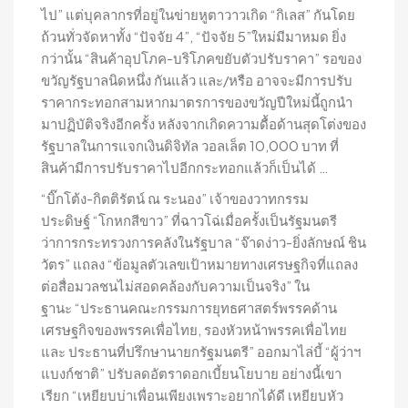
ไป” แต่บุคลากรที่อยู่ในข่ายหูตาวาวเกิด “กิเลส” กันโดย
ถ้วนทั่วจัดหาทั้ง “ปัจจัย 4”, “ปัจจัย 5”ใหม่มีมาหมด ยิ่ง
กว่านั้น “สินค้าอุปโภค-บริโภคขยับตัวปรับราคา” รอของ
ขวัญรัฐบาลนิดหนึ่ง กันแล้ว และ/หรือ อาจจะมีการปรับ
ราคากระทอกสามหากมาตรการของขวัญปีใหม่นี้ถูกนำ
มาปฏิบัติจริงอีกครั้ง หลังจากเกิดความดื้อด้านสุดโต่งของ
รัฐบาลในการแจกเงินดิจิทัล วอลเล็ต 10,000 บาท ที่
สินค้ามีการปรับราคาไปอีกกระทอกแล้วก็เป็นได้ …
“บิ๊กโต้ง-กิตติรัตน์ ณ ระนอง” เจ้าของวาทกรรม
ประดิษฐ์ “โกหกสีขาว” ที่ฉาวโฉ่เมื่อครั้งเป็นรัฐมนตรี
ว่าการกระทรวงการคลังในรัฐบาล “จ๊าดง่าว-ยิ่งลักษณ์ ชิน
วัตร” แถลง “ข้อมูลตัวเลขเป้าหมายทางเศรษฐกิจที่แถลง
ต่อสื่อมวลชนไม่สอดคล้องกับความเป็นจริง” ใน
ฐานะ “ประธานคณะกรรมการยุทธศาสตร์พรรคด้าน
เศรษฐกิจของพรรคเพื่อไทย, รองหัวหน้าพรรคเพื่อไทย
และ ประธานที่ปรึกษานายกรัฐมนตรี” ออกมาไล่บี้ “ผู้ว่าฯ
แบงก์ชาติ” ปรับลดอัตราดอกเบี้ยนโยบาย อย่างนี้เขา
เรียก “เหยียบบ่าเพื่อนเพียงเพราะอยากได้ดี เหยียบหัว