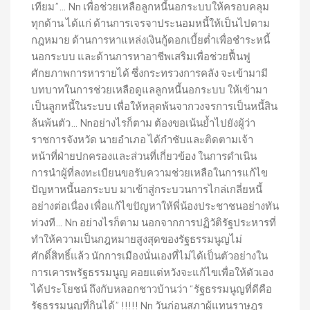
เทียม”… Nn เพื่อช่วยเหลือลูกหนี้นอกระบบให้ครอบคลุม
ทุกด้าน ได้แก่ ด้านการเจรจาประนอมหนี้ให้เป็นไปตาม
กฎหมาย ด้านการหาแหล่งเงินกู้ดอกเบี้ยต่ำเพื่อชำระหนี้
นอกระบบ และด้านการหาอาชีพเสริมเพื่อช่วยฟื้นฟู
ศักยภาพการหารายได้ ซึ่งกระทรวงการคลัง จะเข้ามามี
บทบาทในการช่วยเหลือดูแลลูกหนี้นอกระบบ ให้เข้ามา
เป็นลูกหนี้ในระบบ เพื่อให้หลุดพ้นจากวงจรการเป็นหนี้สิน
ล้นพ้นตัว… Nnอย่างไรก็ตาม ต้องขอเน้นย้ำไปยังผู้ว่า
ราชการจังหวัด นายอำเภอ ได้กำชับและติดตามเจ้า
หน้าที่ฝ่ายปกครองและส่วนที่เกี่ยวข้อง ในการดำเนิน
การนำผู้ที่ลงทะเบียนขอรับความช่วยเหลือในการแก้ไข
ปัญหาหนี้นอกระบบ มาเข้าสู่กระบวนการไกล่เกลี่ยหนี้
อย่างต่อเนื่อง เพื่อแก้ไขปัญหาให้พี่น้องประชาชนอย่างทัน
ท่วงที… Nn อย่างไรก็ตาม นอกจากการปฏิวัติรัฐประหารที่
ทำให้ความเป็นกฎหมายสูงสุดของรัฐธรรมนูญไม่
ศักดิ์สิทธิ์แล้ว นักการเมืองนั่นเองที่ไม่ได้เป็นตัวอย่างใน
การเคารพรัฐธรรมนูญ คอยแต่หวังจะแก้ไขเพื่อให้ตัวเอง
ได้ประโยชน์ ถึงกับหลอกชาวบ้านว่า “รัฐธรรมนูญที่ดีคือ
รัฐธรรมนูญที่กินได้” !!!!! Nn วันก่อนสภาผู้แทนราษฎร