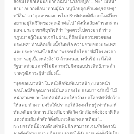
สังคมไทยก็เหม็นขี้ปากเหม็น “น้ำลายบูด”… Nn “ไม้หน้า
สาม” อยากเตือน “ท่านผู้นำ-หนูน้อยถุงเท้าแดง/เศรษฐา
ทวีสิน” ว่า “จุดจบของการไม่ปรับทัศนคติคือ จะไม่มีใคร
อยากอยู่ในชีวิตของคุณอีกต่อไป” ดังนั้นเสียงสำรอกผ่าน
นสพ.ประชาชาติธุรกิจที่ว่า “พูดตรงไปตรงมา ถ้าร่าง
กฎหมายกู้เงินมาแจกไม่ผ่าน, ก็ถือเป็นความซวยของ
ประเทศ” ท่านคิดเยี่ยงนี้จริงหรือ ความซวยของประเทศ
และประชาชนที่ไปเลือก “พรรคเพื่อไทย” ที่มีโจรเทวดา
บงการอยู่เบื้องหลังถึง 10 ล้านคนอย่างนั้นรึป่าว ถึงได้
รัฐบาลห่วยแตกที่ไม่มีความรับผิดชอบประสิทธิภาพต่ำ
ขาดวุฒิภาวะผู้นำเยี่ยงนี้…
“บุคคลแนวหน้า ใน หนังสือพิมพ์แนวหน้า / แนวหน้า
ออนไลน์สื่ออุดมการณ์มั่นคง ตรงไป ตรงมา” ฉบับนี้ “ไม้
หน้าสามขยายโลกทัศน์ที่แคบให้กว้าง ย่อโลกทัศน์ที่กว้าง
ให้แคบ ทำความจริงให้ปรากฏให้สังคมไทยรู้เท่าทันเล่ห์
ทันเหลี่ยม นักการเมืองเสียชาติเกิด นักเลือกตั้งชังชาติ ติ่ง
แดงด้อมส้ม ส่ำสัตว์ติ่งสัมภเวสีอย่างเท่าเทียม”…
Nn บรรทัดนี้มีงานต้องทำเพิ่มอีก สามารถเจนชัยจิตรวนิ
ช อดีตผู้ช่วย รมว.ยุติธรรม ล่าสุดได้รับการแต่งตั้งให้เป็น