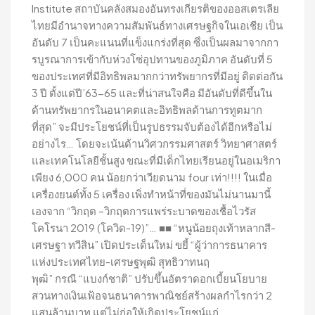
Institute สถาบันคลังสมองอันทรงเกียรติของออสเตรเลีย
ไทยมีอำนาจทางความสัมพันธ์ทางเศรษฐกิจในเอเชีย เป็น
อันดับ 7 เป็นคะแนนที่แข็งแกร่งที่สุด ซึ่งเป็นผลมาจากกา
รบูรณาการเข้ากับห่วงโซ่อุปทานของภูมิภาค อันดับที่ 5
ของประเทศที่มีอิทธิพลมากกว่าทรัพยากรที่มีอยู่ ติดต่อกัน
3 ปี ตั้งแต่ปี’63-65 และที่น่าสนใจคือ มีอันดับที่ดีขึ้นใน
ด้านทรัพยากรในอนาคตและอิทธิพลด้านการทูตมาก
ที่สุด” จะมีประโยชน์ที่เป็นรูปธรรมจับต้องได้อีกหรือไม่
อย่างไร… โดยจะเน้นด้านวิศวกรรมศาสตร์ วิทยาศาสตร์
และเทคโนโลยีชั้นสูง ขณะที่มีเด็กไทยเรียนอยู่ในอเมริกา
เพียง 6,000 คน น้อยกว่าเวียดนาม four เท่า!!!! ในเมื่อ
เครื่องยนต์ทั้ง 5 เครื่อง เพิ่งทำหน้าที่ของมันไม่นานมานี้
เองจาก “วิกฤต –วิกฤตการแพร่ระบาดของเชื้อไวรัส
โคโรนา 2019 (โควิด-19)”… ■■ “หนูน้อยถุงเท้าหลากสี-
เศรษฐา ทวีสิน” เปิดประเด็นใหม่ ขยี้ “ผู้ว่าการธนาคาร
แห่งประเทศไทย-เศรษฐพุฒิ สุทธิวาทนฤ
พุฒิ” กรณี “แบงก์ชาติ” ปรับขึ้นอัตราดอกเบี้ยนโยบาย
สวนทางเงินเฟ้อจนธนาคารพาณิชย์สร้างผลกำไรกว่า 2
แสนล้านบาท แต่ไม่ก่อให้เกิดประโยชน์แก่