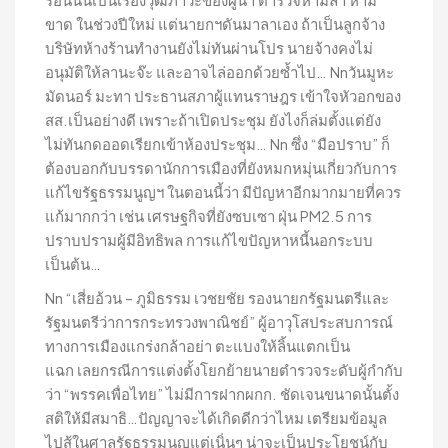
ขาด ในช่วงปีใหม่ แต่นายกฯดันมาลาเอง ถ้าเป็นลูกจ้าง
บริษัทห้างร้านทำงานยังไม่ทันผ่านโปร นายจ้างคงไม่
อนุมัติให้ลานะจ๊ะ และอาจไล่ออกด้วยซ้ำไป… Nnวันมูหะ
มัดนอร์ มะทา ประธานสภาผู้แทนราษฎร เข้าใจหัวอกของ
สส.เป็นอย่างดี เพราะถ้าเปิดประชุม ยังไงก็ล่มตั้งแต่ยัง
ไม่ทันกดออดเรียกเข้าห้องประชุม… Nn ซึ่ง “มือปราบ” ก็
ต้องบอกกับบรรดานักการเมืองที่ยังหมกหมุ่นเกี่ยวกับการ
แก้ไขรัฐธรรมนูญฯ ในตอนนี้ว่า มีปัญหาอีกมากมายที่ควร
แก้มากกว่า เช่น เศรษฐกิจที่ยังซบเซา ฝุ่น PM2.5 การ
ปราบปรามผู้มีอิทธิพล การแก้ไขปัญหาหนี้นอกระบบ
เป็นต้น…
Nn “เสี่ยอ้วน – ภูมิธรรม เวชยชัย รองนายกรัฐมนตรีและ
รัฐมนตรีว่าการกระทรวงพาณิชย์” ผู้อาวุโสประสบการณ์
ทางการเมืองแกร่งกล้าอย่า ตะแบงให้ลิ้นแตกเป็น
แฉก เลยกรณีการแต่งตั้งโยกย้ายนายตำรวจระดับผู้กำกับ
ว่า “พรรคเพื่อไทย” ไม่มีการฝากผกก. ชัดเจนขนาดนั้นตั้ง
สติให้มีสมาธิ…ปัญญาจะได้เกิดดีกว่าไหม เตรียมข้อมูล
ไปสู้ในศาลรัฐธรรมนูญแต่เนิ่นๆ น่าจะเป็นประโยชน์กับ