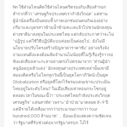
Nn ใช้ส่วนไหนคิดใช้ส่วนไหนตริตรองกับเสียงสำรอก
สำรากที่ว่า “เศรษฐกิจประเทศเรากำลังวิกฤต” แต่ท่าน
ผู้นำนั่งเครื่องบินหอบหิ้วภาคเอกชนปนคนกันเองอย่าง
ภริยาและบุตรสาวข้ามน้ำข้ามทะเลแล้วไปชวนนักลงทุน
ต่างชาติมาลงทุนในประเทศไทย แต่กลับประกาศว่าจะไม่
“ปฏิรูป แต่ใช้วิธีปฏิบัติแบบค่อยเป็นค่อยไป…ยังไม่มี
นโยบายปรับโครงสร้างปัญหาคาราคาซัง” อย่างจริงจัง
ถามแทนติ่งแดงด้อมส้มจำนวนไม่น้อยที่ไม่รู้เรื่องรู้ราวรอ
ฟังแต่เสียงเคาะกะลาอย่างตรงไปตรงมาจาก “ท่านผู้นำ
หนูน้อยถุงเท้าแดง” นักลงทุนต่างประเทศเหล่านั้นเขามี
สมองคิดหรือไม่โลกทุกวันนี้เป็นยุคโลกาภิวัตน์ เป็นยุค
Globalization หรือยุคที่โลกไร้พรมแดนเขาจะประเมิน
ไทยอยู่ในระดับไหน? ในเมื่อเสียงเห่าหอนกระโชกอยู่
ตลอดเวลาในขณะนี้ว่า “ประเทศไทยกำลังประสบวิกฤต
เศรษฐกิจ” แสนสาหัส “เพราะ“ม้าป่วย”มาตลอด 8-9 ปี
แต่มีรายได้เหลือมากกว่าประมาณการกว่า four
hundred,000 ล้านบาท” … ย้อนแย้งแสดงความชัดเจน
ว่า รัฐบาลที่รับช่วงต่อจากรัฐบาลรปภ.โง่ไร้