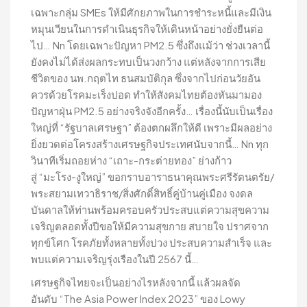
เฉพาะกลุ่ม SMEs ให้มีศักยภาพในการชำระหนี้และมีเงิน
หมุนเวียนในการดำเนินธุรกิจให้เดินหน้าอย่างยั่งยืนต่อ
ไป… Nn โดยเฉพาะปัญหา PM2.5 ซึ่งถึงแม้ว่า ช่วงเวลานี้
ยังคงไม่ได้ส่งผลกระทบเป็นวงกว้าง แต่หลังจากการเสีย
ชีวิตของ นพ.กฤตไท ธนสมบัติกุล ซึ่งจากไปก่อนวัยอัน
ควรด้วยโรคมะเร็งปอด ทำให้สังคมไทยต้องหันมามอง
ปัญหาฝุ่น PM2.5 อย่างจริงจังอีกครั้ง… เรื่องนี้นับเป็นเรื่อง
ใหญ่ที่ “รัฐบาลเศรษฐา” ต้องตกผลึกให้ดี เพราะมีผลอย่าง
ยิ่งยวดต่อโครงสร้างเศรษฐกิจประเทศนับจากนี้… Nn ทุก
วินาทีเริ่มถอยห่าง “เถาะ-กระต่ายทอง” ย่างก้าว
สู่ “มะโรง-งูใหญ่” ขอกราบอาราธนาคุณพระศรีรัตนตรัย/
พระสยามเทวาธิราช/สิ่งศักดิ์สิทธิ์คู่บ้านคู่เมือง จงดล
บันดาลให้ท่านพร้อมครอบครัวประสบแต่ความสุขความ
เจริญตลอดทั้งปีขอให้มีความสุขกาย สบายใจ ปราศจาก
ทุกข์โศก โรคภัยทั้งหลายทั้งปวง ประสบความสำเร็จ และ
พบแต่ความเจริญรุ่งเรืองในปี 2567 นี้…
เศรษฐกิจไทยจะเป็นอย่างไรหลังจากนี้ แล้วผลจัด
อันดับ “The Asia Power Index 2023” ของ Lowy