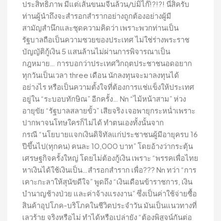
ประสิทธิภาพ มีแต่เส้นขนมจีนล้วน/บ่มิไก๊!?!?! นี่สิครับ
ท่านผู้นำถึงจะสำรอกสำรากอย่างถูกต้องอย่างผู้มี
สามัญสำนึกและชุดความคิดว่า เพราะพวกท่านเป็น
รัฐบาลถือเป็นความซวยของประเทศ ไม่ใช่ร่างพระราช
บัญญัติกู้เงิน 5 แสนล้านไม่ผ่านการพิจารณาเป็น
กฎหมาย… การบอกว่าประเทศวิกฤตประชาชนอดอยาก
ทุกวันเป็นเวลา three เดือน นักลงทุนจะมาลงทุนได้
อย่างไร หรือเป็นความตั้งใจที่ต้องการแช่แข็งให้ประเทศ
อยู่ใน “ระบอบทักษิณ” อีกครั้ง… Nn “ไม้หน้าสาม” ห่วง
อายุขัย “รัฐบาลสลายขั้ว” เสียจริง เจอพายุกระหน่ำเพราะ
ปากพาจนโทษใครก็ไม่ได้ ทำตนเองทั้งนั้นจาก
กรณี “นโยบายแจกเงินดิจิทัลแก่ประชาชนผู้มีอายุครบ 16
ปีขึ้นไป(ทุกคน) คนละ 10,000 บาท” โดยอ้างว่ากระตุ้น
เศรษฐกิจครั้งใหญ่ โดยไม่ต้องกู้เงิน เพราะ “พรรคเพื่อไทย
หาเงินได้ใช้เงินเป็น…สำรอกสำราก เพื่อ??? Nn ทว่า “การ
เคาะกะลาให้สุนัขดีใจ” พูดถึง “เงินเดือนข้าราชการ, เงิน
บำนาญช้างป่วย และค่าจ้างแรงงาน” ซึ่งเป็นค่าใช้จ่ายซื้อ
สินค้าอุปโภค-บริโภคในชีวิตประจำวัน มันเป็นแนวทางที่
เลวร้าย จริงหรือไม่ ทำได้หรือเปล่ายัง “ต้องพิสูจน์กันต่อ