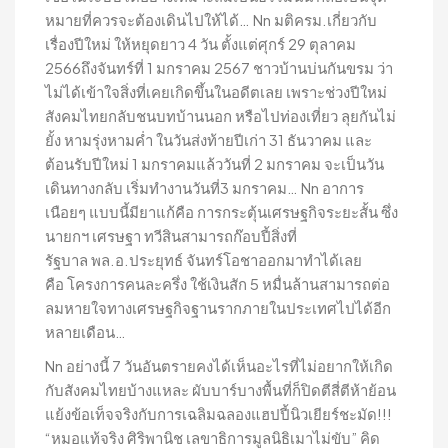
หมายที่ควรจะต้องเดินไปให้ได้… Nn มติครม.เกี่ยวกับ
เรื่องปีใหม่ ให้หยุดยาว 4 วัน ตั้งแต่ศุกร์ 29 ตุลาคม
2566ถึงจันทร์ที่ 1 มกราคม 2567 ชาวบ้านบ่นกันขรม ว่า
ไม่ได้เข้าใจสิ่งที่เคยเกิดขึ้นในอดีตเลย เพราะช่วงปีใหม่
สังคมไทยกลับชนบทบ้านนอก หรือไปท่องเที่ยว ลุยกันไม่
ยั้ง หามรุ่งหามค่ำ ในวันส่งท้ายปีเก่า 31 ธันวาคม และ
ต้อนรับปีใหม่ 1 มกราคมแล้ววันที่ 2 มกราคม จะเป็นวัน
เดินทางกลับ เริ่มทำงานวันที่3 มกราคม… Nn อาการ
เนือยๆ แบบนี้มียาแก้คือ การกระตุ้นเศรษฐกิจระยะสั้น ซึ่ง
นายกฯ เศรษฐา ทวีสินสามารถก๊อบปี้สิ่งที่
รัฐบาล พล.อ.ประยุทธ์ จันทร์โอชาออกมาทำได้เลย
คือ โครงการคนละครึ่ง ใช้เงินสัก 5 หมื่นล้านสามารถต่อ
ลมหายใจทางเศรษฐกิจฐานรากภายในประเทศไปได้อีก
หลายเดือน…
Nn อย่างนี้ 7 วันอันตรายคงได้เห็นอะไรที่ไม่อยากให้เกิด
กับสังคมไทยบ้างแหละ ผับบาร์บางพื้นที่ก็ปิดตีสี่ตีห้าย้อน
แย้งข้อเท็จจริงกับการเฉลิมฉลองแฮปปี้นิวเยียร์ชะมัด!!!
“หมอแท้จริง ศิริพานิช เลขาธิการมูลนิธิเมาไม่ขับ” คิด