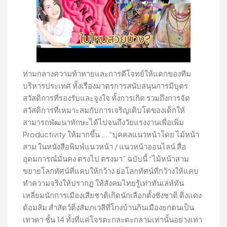
ท่ามกลางความท้าทายและการตีโจทย์ให้แตกของทีม
บริหารประเทศ ทั้งเรื่องมาตรการสนับสนุนการมีบุตร
สวัสดิการที่รองรับและจูงใจ ทั้งการเกิด รวมถึงการจัด
สวัสดิการที่เหมาะสมกับการเจริญเติบโตของเด็กให้
สามารถพัฒนาทักษะได้ไปจนถึงวัยแรงงานเพื่อเพิ่ม
Productivity ให้มากขึ้น…. “บุคคลแนวหน้าโดย ไม้หน้า
สาม ในหนังสือพิมพ์แนวหน้า / แนวหน้าออนไลน์ สื่อ
อุดมการณ์มั่นคง ตรงไป ตรงมา” ฉบับนี้ “ไม้หน้าสาม
ขยายโลกทัศน์ที่แคบให้กว้าง ย่อโลกทัศน์ที่กว้างให้แคบ
ทำความจริงให้ปรากฏ ให้สังคมไทยรู้เท่าทันเล่ห์ทัน
เหลี่ยมนักการเมืองเสียชาติเกิดนักเลือกตั้งชังชาติ ติ่งแดง
ด้อมส้ม ส่ำสัตว์ติ่งสัมภเวสีที่โกงบ้านกินเมืองยกตนเป็น
เทวดา ชั้น 14 ทั้งที่แค่โจรตะกละตะกลามเท่านั้นอย่างเท่า