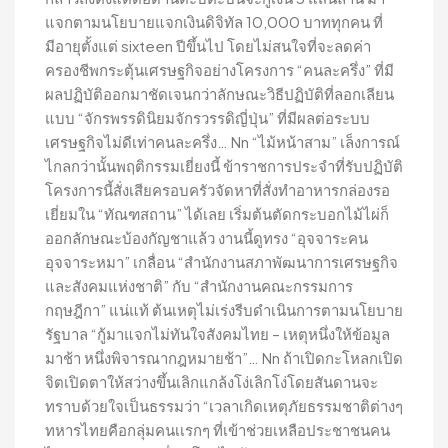
แจกตามนโยบายแจกเงินดิจิทัล 10,000 บาททุกคน ที่
มีอายุตั้งแต่ sixteen ปีขึ้นไป โดยไม่สนใจที่จะลดค่า
ครองชีพกระตุ้นเศรษฐกิจอย่างโครงการ “คนละครึ่ง” ที่มี
ผลปฏิบัติออกมาชัดเจนกว่าลักษณะวิธีปฏิบัติที่ลอกเลียน
แบบ “จักรพรรดินิยมจักรวรรดิญี่ปุ่น” ที่มีผลต่อระบบ
เศรษฐกิจไม่ดีเท่าคนละครึ่ง… Nn “ไม้หน้าสาม” เล็งการณ์
ไกลกว่านั้นพฤติกรรมเยี่ยงนี้ ข้าราชการประจำที่รับปฏิบัติ
โครงการนี้สั่งเสียครอบครัวจัดหาที่สั่งทำอาหารกล่องรอ
เยี่ยมใน “ทัณฑสถาน” ได้เลย เริ่มต้นตัดกระบอกไม้ไผ่ก็
ออกลักษณะบ้องกัญชาแล้ว งานนี้ดูทรง “อุจจาระคน
อุจจาระหมา” เกลื่อน “สำนักงานสภาพัฒนาการเศรษฐกิจ
และสังคมแห่งชาติ” กับ “สำนักงานคณะกรรมการ
กฤษฎีกา” แน่แท้ ต้นเหตุไม่เร่งรีบดำเนินการตามนโยบาย
รัฐบาล “กู้มาแจกไม่ทันใจสังคมไทย – เหตุหนึ่งให้ข้อมูล
มาช้า หนึ่งพิจารณากฎหมายช้า”… Nn ถ้าเปิดกะโหลกเปิด
จิตเปิดตาให้สว่างขึ้นเลิกแกล้งโง่เลิกโง่โดยสันดานจะ
ทราบด้วยใจเป็นธรรมว่า “เวลาเกิดเหตุภัยธรรมชาติต่างๆ
ทหารไทยคือกลุ่มคนเเรกๆ ที่เข้าช่วยเหลือประชาชนคน