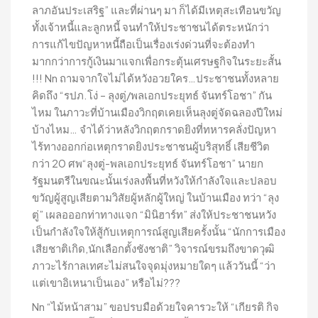
ลาภอันประเสริฐ” และที่ผ่านๆ มา ก็ได้มีเหตุสะเทือนขวัญ
ทั้งเจ้าหนี้และลูกหนี้ จนทำให้ประชาชนได้ตระหนักว่า
การแก้ไขปัญหาหนี้ถือเป็นเรื่องเร่งด่วนที่จะต้องทำ
มากกว่าการกู้เงินมาแจกเพื่อกระตุ้นเศรษฐกิจในระยะสั้น
!!! Nn ถามจากใจไม่ได้หวังอวยใคร…ประชาชนทั้งหลาย
คิดถึง “รปภ.โง่ – ลุงตู่/พลเอกประยุทธ์ จันทร์โอชา” กัน
ไหม ในภาวะที่บ้านเมืองวิกฤตเคยเห็นลุงตู่จัดฉลองปีใหม่
บ้างไหม… จำได้ว่าหลังวิกฤตกราดยิงที่ทหารคลั่งปัญหา
ไร้ทางออกก่อเหตุกราดยิงประชาชนผู้บริสุทธิ์ เสียชีวิต
กว่า 20 ศพ“ลุงตู่-พลเอกประยุทธ์ จันทร์โอชา” นายก
รัฐมนตรีในขณะนั้นเร่งลงพื้นที่หวังให้กำลังใจและปลอบ
ขวัญผู้สูญเสียตามวิสัยผู้หลักผู้ใหญ่ ในบ้านเมือง ทว่า “ลุง
ตู่” เผลอออกท่าทางแจก “มินิฮาร์ท” ส่งให้ประชาชนหวัง
เป็นกำลังใจให้สู้กับเหตุการณ์สูญเสียครั้งนั้น “นักการเมือง
เสียชาติเกิด,นักเลือกตั้งชังชาติ” วิจารณ์ขรมถึงขาดวุฒิ
ภาวะไร้กาลเทศะไม่สนใจจุดมุ่งหมายใดๆ แล้ววันนี้ “ว่า
แต่เขาอิเหนาเป็นเอง” หรือไม่???
Nn “ไม้หน้าสาม” ขอปรบมือด้วยใจคารวะให้ “เกียรติ กิจ