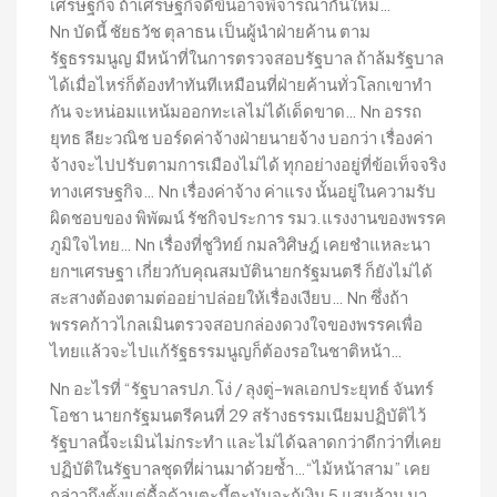
เศรษฐกิจ ถ้าเศรษฐกิจดีขึ้นอาจพิจารณากันใหม่…
Nn บัดนี้ ชัยธวัช ตุลาธน เป็นผู้นำฝ่ายค้าน ตาม
รัฐธรรมนูญ มีหน้าที่ในการตรวจสอบรัฐบาล ถ้าล้มรัฐบาล
ได้เมื่อไหร่ก็ต้องทำทันทีเหมือนที่ฝ่ายค้านทั่วโลกเขาทำ
กัน จะหน่อมแหน้มออกทะเลไม่ได้เด็ดขาด… Nn อรรถ
ยุทธ ลียะวณิช บอร์ดค่าจ้างฝ่ายนายจ้าง บอกว่า เรื่องค่า
จ้างจะไปปรับตามการเมืองไม่ได้ ทุกอย่างอยู่ที่ข้อเท็จจริง
ทางเศรษฐกิจ… Nn เรื่องค่าจ้าง ค่าแรง นั้นอยู่ในความรับ
ผิดชอบของ พิพัฒน์ รัชกิจประการ รมว.แรงงานของพรรค
ภูมิใจไทย… Nn เรื่องที่ชูวิทย์ กมลวิศิษฎ์ เคยชำแหละนา
ยกฯเศรษฐา เกี่ยวกับคุณสมบัตินายกรัฐมนตรี ก็ยังไม่ได้
สะสางต้องตามต่ออย่าปล่อยให้เรื่องเงียบ… Nn ซึ่งถ้า
พรรคก้าวไกลเมินตรวจสอบกล่องดวงใจของพรรคเพื่อ
ไทยแล้วจะไปแก้รัฐธรรมนูญก็ต้องรอในชาติหน้า…
Nn อะไรที่ “รัฐบาลรปภ.โง่ / ลุงตู่–พลเอกประยุทธ์ จันทร์
โอชา นายกรัฐมนตรีคนที่ 29 สร้างธรรมเนียมปฏิบัติไว้
รัฐบาลนี้จะเมินไม่กระทำ และไม่ได้ฉลาดกว่าดีกว่าที่เคย
ปฏิบัติในรัฐบาลชุดที่ผ่านมาด้วยซ้ำ…“ไม้หน้าสาม” เคย
กล่าวถึงตั้งแต่ดื้อด้านตะบี้ตะบันจะกู้เงิน 5 แสนล้าน มา