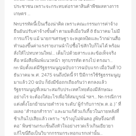
ประชาชน เพราะจะกระทบต่อราคาสินค้าพืชผลทางการ
เกษตร …
Nnบรรทัดนี้เป็นเรื่องน่าคิด เพราะคณะกรรมการค่าจ้าง
ยืนยันปรับค่าจ้างขั้นต่ำ ตามมติเมื่อวันที่ 8 ธันวาคม ไม่มี
การแก้ไข แม้ นายกฯเศรษฐา จะหงุดหงิดและว้ากผ่านสื่อ
ทำนองขึ้นค่าแรงรายงานนำไปซื้อไข่สักใบก็ไม่ได้ พร้อม
สั่งให้ไปทบทวนใหม่… เต็มไปด้วยสาระและข้อเท็จจริง
คือ หนังสือพิมพ์แนวหน้า ทุกบรรทัด ตรงไป ตรงมา…
nn นับตั้งแต่มีรัฐธรรมนูญฉบับถาวรฉบับแรก เมื่อวันที่ 10
ธันวาคม พ.ศ. 2475 จนถึงบัดนี้ 91 ปีมีการใช้รัฐธรรมนูญ
มาแล้ว 20 ฉบับ ก็ยังมีข้อถกเถียงกันว่า ตกลงแล้ว
รัฐธรรมนูญที่เหมาะสมกับประเทศไทยต้องมีลักษณะ
อย่างไร จะต้องใส่อะไรเพื่อให้สมบูรณ์ ฯลฯ… Nn กรณีการ
แต่งตั้งโยกย้ายนายตำรวจ ระดับ“ผู้กำกับการ(พ.ต.อ.)” ที่
เผลอ “สำรอกสำราก” และมาแก้ตัวแก้เกี้ยวในภายหลังที่
ช้าเกินไปเสียแล้ว เพราะ “ขว้างงูไม่พ้นคอ งูพิษจึ่งฉกที่
คอ” พิษซ่านกระเซ็นถึงหัวใจอย่างรวดเร็วเกินเยียวยา
แก้ไขนี่ถือเป็นวิบากกรรมกระทอกแรกเท่านั้น…