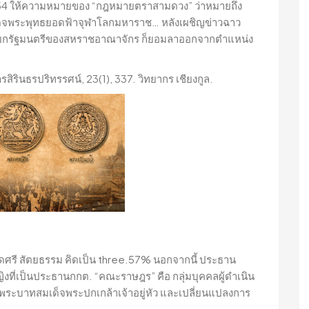
54 ให้ความหมายของ “กฎหมายตราสามดวง” ว่าหมายถึง
จพระพุทธยอดฟ้าจุฬาโลกมหาราช… หลังเผชิญข่าวฉาว
นายกรัฐมนตรีของสหราชอาณาจักร ก็ยอมลาออกจากตำแหน่ง
รินธรปริทรรศน์, 23(1), 337. วิทยากร เชียงกูล.
คือ สดศรี สัตยธรรม คิดเป็น three.57% นอกจากนี้ ประธาน
ู้หญิงที่เป็นประธานกกต. “คณะราษฎร” คือ กลุ่มบุคคลผู้ดำเนิน
พระบาทสมเด็จพระปกเกล้าเจ้าอยู่หัว และเปลี่ยนแปลงการ