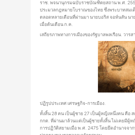
ราช. พจนานุกรมฉบับราชบัณฑิตยสถาน พ.ศ. 25
ประมวลกฎหมายโบราณของไทย ซึ่งพระบาทสมเด็
ตลอดหลายเดือนที่ผ่านมา นายบอริส จอห์นสัน 
เมื่อต้นเดือน ก.ค.
เสถียรภาพทางการเมืองของรัฐบาลพลเรือน. วารสารสิ
ปฏิรูปประเทศ เศรษฐกิจ-การเมือง.
ทั้งสิ้น 28 คน เป็นผู้ชาย 27 เป็นผู้หญิงหนึ่งคน 
กกต. ที่ผ่านมาล้วนแต่เป็นผู้ชายทั้งสิ้น ไม่เคยมีผ
การปฏิวัติสยามเมื่อ พ.ศ. 2475 โดยยึดอำนาจจาก
ปกครองของราชอาณาจักรสยาม…