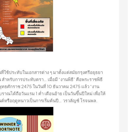
่ใช้ประทับในเอกสารต่าง ๆ มาตั้งแต่สมัยกรุงศรีอยุธยา
น สำหรับการประทับตรา… เมื่อมี “งานพิธี” คือพระราชพิธี
ศักราช 2475 ในวันที่ 10 ธันวาคม 2475 แล้ว “งาน
้ถือวันแรม 1 ค่ำ เดือนอ้าย เป็นวันขึ้นปีใหม่ เพื่อให้
นต์หรือฤดูหนาวเป็นการเริ่มต้นปี… วรวลัญช์ โรจนพล.