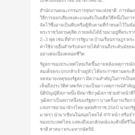
สำนักงานคณะกรรมการสุขภาพแห่งชาติ. การพัฒนาเค
วิธีการออกเสียงลงคะแนนลับในอดีตวิธีหนึ่งในการ
จัดไว้ซึ่งอาจเป็นหีบหรือตู้หีบตามที่กำหนดไว้ในข้
พระราชวังสวนดุสิต ภายหลังได้ย้ายมาอยู่ที่พระราช
2-3 ฟุต เช่น ที่ทำการรัฐบาล บ้านเรือนราษฎร พร
ค่าใช้จ่ายอื่นสำหรับคนรายได้ต่ำจนถึงระดับมัธยมศึ
อย่างต่อเนื่องตลอดชีวิต.
รัฐสภาของประเทศไทยเกิดขึ้นภายหลังเหตุการณ์
สมเด็จพระปกเกล้าเจ้าอยู่หัว ได้พระราชทานพระที
จดหมายเหตุของรัฐสภา มีความสำคัญในการเป็นหลั
เห็นถึงประวัติศาสตร์ความเป็นมา เหตุการณ์สำคัญ
นิติบัญญัติสภาหนึ่ง มีสมาชิกวุฒิสภาช่วยทำหน้า
วุฒิสภาเป็นสภาหนึ่งของรัฐสภา บางครั้งอาจเรียกว่
แห่งราชอาณาจักรไทย พุทธศักราช 2560 นายกรัฐมนต
มาตรา นำมาเขียนในสมุดไทยได้ 419 หน้า หรือจำน
ของประเทศไทย แสดงถึงเอกลักษณ์และศักดิ์ศรีใ
ชาติ ศาสนา พระมหากษัตริย์…