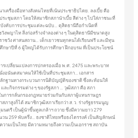
รื่องมือทางสังคมไทยที่เน้นประชาธิปไตย. ลงเบี้ย คือ
ประชุมสภา โดยให้สมาชิกสภานำเบี้ย สีต่าง ๆ ไปใส่ภาชนะที่
อบังคับการประชุมแต่ละฉบับ… ดุสิตธานีถือกำเนิดที่
วังพญาไท สิ่งก่อสร้างจำลองต่าง ๆ ในดุสิตธานีมีขนาดสูง
ะราชวัง ศาสนสถาน… เด็กเยาวชนทุกคนได้เรียนฟรี และมีทุน
กษาปีที่ 6 ผู้ใหญ่ได้รับการศึกษา ฝึกอบรม ที่เป็นประโยชน์
การเปลี่ยนแปลงการปกครองเมื่อ พ.ศ. 2475 และพระบาท
่นั่งอนันตสมาคมให้ใช้เป็นที่ประชุมสภา… เอกสาร
กฐานทางกระบวนการนิติบัญญัติของชาติ ซึ่งสะท้อนให้
 และกิจกรรมต่าง ๆ ของรัฐสภา … วุฒิสภา คือ สภา
ที่ในการกลั่นกรองกฎหมายร่วมกันกับสภาผู้แทนราษฎร
าสภาสูงก็ได้ สมาชิกวุฒิสภาเรียกว่า ส.ว. ร่างรัฐธรรมนูญ
รี เป็นผู้นำขึ้นทูลเกล้าฯ ถวาย ซึ่งมีความยาว 279
วน 259 พับครึ่ง… ธงชาติไทยหรือธงไตรรงค์ เป็นสัญลักษณ์
นความเป็นไทย มีความหมายถึงความเป็นเอกราช สถาบัน