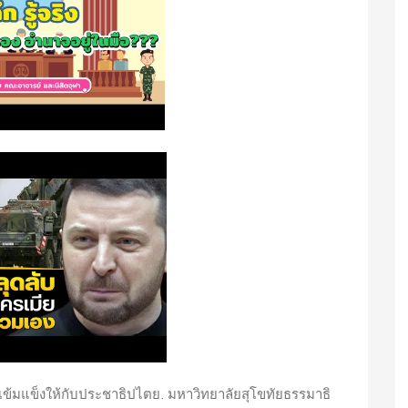
ข้มแข็งให้กับประชาธิปไตย. มหาวิทยาลัยสุโขทัยธรรมาธิ