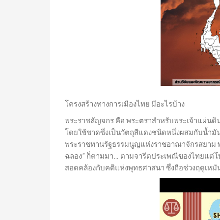
โครงสร้างทางการเมืองไทย มีอะไรบ้าง
พระราชลัญจกร คือ พระตราสำหรับพระเจ้าแผ่นดินที
โดยใช้ชาดซึ่งเป็นวัตถุสีแดงชนิดหนึ่งผสมกับน้ำมั
พระราชทานรัฐธรรมนูญแห่งราชอาณาจักรสยาม พุทธ
ฉลอง” ก็ตามมา… ตามจารีตประเพณีของไทยแต่โบราณได
สอดคล้องกับคติแห่งพุทธศาสนา ซึ่งถือช่วงฤดูเหมั