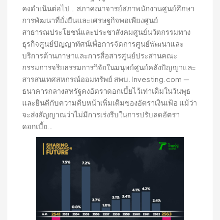
คงดำเนินต่อไป… สภาคณาจารย์สภาพนักงานศูนย์ศึกษา
การพัฒนาที่ยั่งยืนและเศรษฐกิจพอเพียงศูนย์
สาธารณประโยชน์และประชาสังคมศูนย์นวัตกรรมทาง
ธุรกิจศูนย์ปัญญาทัศน์เพื่อการจัดการศูนย์พัฒนาและ
บริการด้านภาษาและการสื่อสารศูนย์ประสานคณะ
กรรมการจริยธรรมการวิจัยในมนุษย์ศูนย์คลังปัญญาและ
สารสนเทศสหกรณ์ออมทรัพย์ สพบ. Investing.com —
ธนาคารกลางสหรัฐคงอัตราดอกเบี้ยไว้เท่าเดิมในวันพุธ
และยินดีกับความคืบหน้าเพิ่มเติมของอัตราเงินเฟ้อ แม้ว่า
จะส่งสัญญาณว่าไม่มีการเร่งรีบในการปรับลดอัตรา
ดอกเบี้ย…