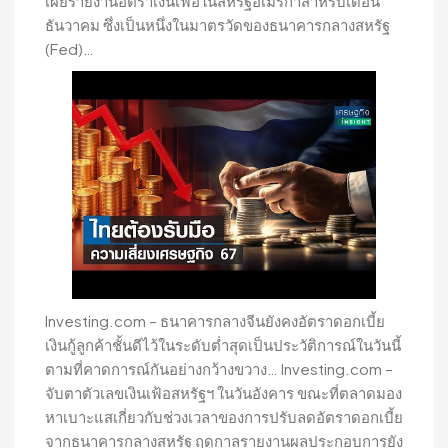
เผยรายงานอัตราเงินเฟ้อในสหรัฐอเมริกาสำหรับเดือน
ธันวาคม ซึ่งเป็นหนึ่งในมาตรวัดของธนาคารกลางสหรัฐ
(Fed)…
Investing.com – ธนาคารกลางจีนยังคงอัตราดอกเบี้ย
เงินกู้ลูกค้าชั้นดีไว้ในระดับต่ำสุดเป็นประวัติการณ์ในวันนี้
ตามที่คาดการณ์กันอย่างกว้างขวาง… Investing.com –
จับตาตัวเลขเงินเฟ้อสหรัฐฯ ในวันอังคาร ขณะที่ตลาดมอง
หาเบาะแสเกี่ยวกับช่วงเวลาของการปรับลดอัตราดอกเบี้ย
จากธนาคารกลางสหรัฐ ฤดูกาลรายงานผลประกอบการยัง