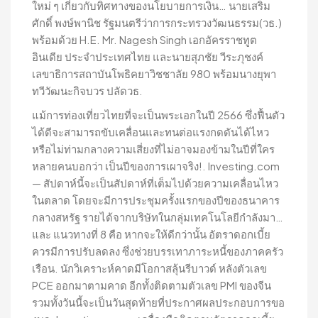
ใหม่ ๆ เกี่ยวกับทิศทางของนโยบายการเงิน… นายเสริม
ศักดิ์ พงษ์พานิช รัฐมนตรีว่าการกระทรวงวัฒนธรรม(วธ.)
พร้อมด้วย H.E. Mr. Nagesh Singh เอกอัครราชทูต
อินเดีย ประจำประเทศไทย และนายสุภชัย วีระภุชงค์
เลขาธิการสถาบันโพธิคยาวิชชาลัย 980 พร้อมนางยุพา
ทวีวัฒนะกิจบวร ปลัดวธ.
แม้การท่องเที่ยวไทยที่จะเป็นพระเอกในปี 2566 ซึ่งฟื้นตัว
ได้ดีจะสามารถขับเคลื่อนและทนต่อแรงกดดันได้ไหว
หรือไม่ท่ามกลางความเสี่ยงที่ไม่อาจมองข้ามในปีที่ใคร
หลายคนบอกว่า เป็นปีของการเผาจริง!. Investing.com
— สัปดาห์นี้จะเป็นสัปดาห์ที่เต็มไปด้วยความเคลื่อนไหว
ในตลาด โดยจะมีการประชุมครั้งแรกของปีของธนาคาร
กลางสหรัฐ รายได้จากบริษัทในกลุ่มเทคโนโลยีกำลังมา…
และ แนวทางที่ 8 คือ หากจะให้ดีกว่านั้น อัตราดอกเบี้ย
ควรมีการปรับลดลง ซึ่งช่วยบรรเทาภาระหนี้ของภาคครัว
เรือน. นักวิเคราะห์คาดมีโอกาสลุ้นรีบาวด์ หลังตัวเลข
PCE ออกมาตามคาด อีกทั้งติดตามตัวเลข PMI ของจีน
รวมทั้งวันนี้จะเป็นวันสุดท้ายที่ประกาศผลประกอบการขอ