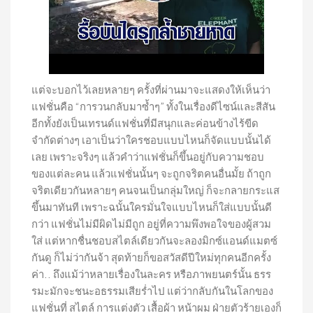
แต่จะบอกไว้เลยหลายๆ ครั้งที่ผ่านมาจะแสดงให้เห็นว่า
แฟชั่นคือ “การวนกลับมาซ้ำๆ” ทั้งในเรื่องดีไซน์และสีสัน
อีกทั้งยังเป็นเทรนด์แฟชั่นที่มีสนุกและค่อนข้างไร้ขีด
จำกัดต่างๆ เอาเป็นว่าใครชอบแบบไหนก็จัดแบบนั้นได้
เลย เพราะจริงๆ แล้วคำว่าแฟชั่นก็ขึ้นอยู่กับความชอบ
ของแต่ละคน แล้วแฟชั่นนั้นๆ จะถูกจริตคนอื่นมั้ย ถ้าถูก
จริตเดียวกันหลายๆ คนจนเป็นกลุ่มใหญ่ ก็จะกลายกระแส
ขึ้นมาทันที เพราะฉนั้นใครมั่นใจแบบไหนก็ใส่แบบนั้นดี
กว่า แฟชั่นไม่มีผิดไม่มีถูก อยู่ที่ความพึงพอใจของผู้สวม
ใส่ แต่หากชื่นชอบสไตล์เดียวกันจะลองมิกซ์แอนด์แมตซ์
กันดู ก็ไม่ว่ากันจ้า สุดท้ายก็ขอสวัสดีปีใหม่ทุกคนอีกครั้ง
ค่า.. ถึงแม้ว่าหลายเรื่องในละคร หรือภาพยนตร์นั้น ธรร
รมะมักจะชนะอธรรมเสียร่ำไป แต่ว่ากลับกันในโลกของ
แฟชั่นที่ สไตล์ การแต่งตัว เสื้อผ้า หน้าผม ฝ่ายตัวร้ายเองก็