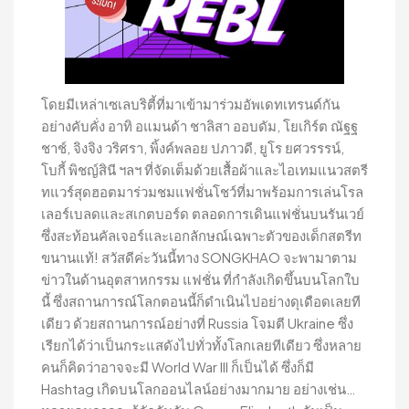
โดยมีเหล่าเซเลบริตี้ที่มาเข้ามาร่วมอัพเดทเทรนด์กัน
อย่างคับคั่ง อาทิ อแมนด้า ชาลิสา ออบดัม, โยเกิร์ต ณัฐฐ
ชาช์, จิงจิง วริศรา, พิ้งค์พลอย ปภาวดี, ยูโร ยศวรรรน์,
โบกี้ พิชญ์สินี ฯลฯ ที่จัดเต็มด้วยเสื้อผ้าและไอเทมแนวสตรี
ทแวร์สุดฮอตมาร่วมชมแฟชั่นโชว์ที่มาพร้อมการเล่นโรล
เลอร์เบลดและสเกตบอร์ด ตลอดการเดินแฟชั่นบนรันเวย์
ซึ่งสะท้อนคัลเจอร์และเอกลักษณ์เฉพาะตัวของเด็กสตรีท
ขนานแท้! สวัสดีค่ะวันนี้ทาง SONGKHAO จะพามาตาม
ข่าวในด้านอุตสาหกรรม แฟชั่น ที่กำลังเกิดขึ้นบนโลกใบ
นี้ ซึ่งสถานการณ์โลกตอนนี้ก็ดำเนินไปอย่างดุเดือดเลยที
เดียว ด้วยสถานการณ์อย่างที่ Russia โจมตี Ukraine ซึ่ง
เรียกได้ว่าเป็นกระแสดังไปทั่วทั้งโลกเลยทีเดียว ซึ่งหลาย
คนก็คิดว่าอาจจะมี World War III ก็เป็นได้ ซึ่งก็มี
Hashtag เกิดบนโลกออนไลน์อย่างมากมาย อย่างเช่น…