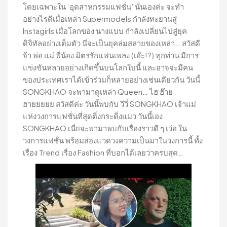
โดยเฉพาะใน ‘อุตสาหกรรมแฟชั่น’ นั่นเองค่ะ จะทำ
อย่างไรดีเมื่อเหล่า Supermodels กำลังทะยานสู่
Instagirls เมื่อโลกของ นางแบบ กำลังเปลี่ยนไปสู่ยุค
ดิจิทัลอย่างเต็มตัว นี่จะเป็นยุคล่มสลายของเหล่า… สวัสดี
จ้า พ่อ แม่ พี่น้อง มิตรรักแฟนเพลง (เอ๊ะ!?) ทุกท่าน มีการ
แข่งขันหลายอย่างเกิดขึ้นบนโลกใบนี้ และอาจจะมีคน
ของประเทศเราได้เข้าร่วมก็หลายอย่างเช่นเดียวกัน วันนี้
SONGKHAO จะพามาดูเหล่า Queen… ไฮ ฮ๊าย
ฮายยยยย สวัสดีค่ะ วันนี้พบกับ วีวี่ SONGKHAO เจ้าแม่
แห่งวงการแฟชั่นที่สุดติ่งกระดิ่งแมว วันนี้เอง
SONGKHAO เนี่ยจะพามาพบกับเรื่องราวดี ๆ เว่อ ใน
วงการแฟชั่น พร้อมส่องแวดวงความเป็นมาในวงการนี้ ทั้ง
เรื่อง Trend เรื่อง Fashion ที่บอกได้เลยว่าครบสุด…