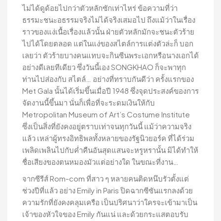
ไม่ได้ดูด้อยไปกว่าตัวหลักซักเท่าไหร่ ข้อความที่ว่า
ธรรมะชนะอธรรมจริงไม่ได้จริงเสมอไป ถึงแม้ว่าในเรื่อง
ราวของแง่เนื้อเรื่องแล้วนั้น ฝ่ายตัวหลักมักจะชนะตัวร้าย
ไปได้โดยตลอด แต่ในแง่ของสไตล์การแต่งตัวล่ะก็ บอก
เลยว่า ตัวร้ายบางคนแทบจะกินซีนพระเอกหรือนางเอกได้
อย่างดีเลยทีเดียว ซึ่งวันนี้เอง SONGKHAO ก็จะพาทุก
ท่านไปส่องกับ สไตล์… อย่างที่ทราบกันดีว่า ครั้งแรกของ
Met Gala นั้นได้เริ่มขึ้นเมื่อปี 1948 ซึ่งจุดประสงค์ของการ
จัดงานนี้ขึ้นมา นั่นก็เพื่อที่จะระดมเงินให้กับ
Metropolitan Museum of Art’s Costume Institute
ซึ่งเป็นสิ่งที่ยังคงอยู่ตราบเท่าจนทุกวันนี้ แม้ว่าความจริง
แล้ว เหล่าผู้ทรงอิทธิพลทั้งหลายของรัฐนิวยอร์ค ที่ได้ร่วม
เพลิดเพลินไปกับค่ำคืนอันสุดแสนจะหรูหรานั้น มิได้ทำให้
ชื่อเสียงของตนหมองมัวแต่อย่างใด ในขณะที่งาน…
จากซีรีส์ Rom-com ที่สาว ๆ หลายคนติดหนึบรัวตั้งแต่
ช่วงปีที่แล้ว อย่าง Emily in Paris ปิดฉากซีซันแรกลงด้วย
ความรักที่ยังคงคลุมเครือ เป็นปริศนาว่าใครจะเข้ามาเป็น
เจ้าของหัวใจของ Emily กันแน่ และด้วยกระแสตอบรับ