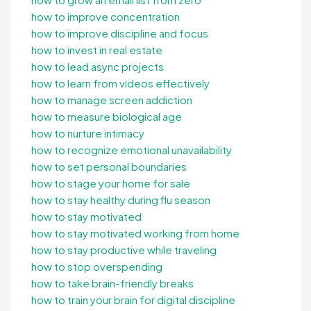
how to improve concentration
how to improve discipline and focus
how to invest in real estate
how to lead async projects
how to learn from videos effectively
how to manage screen addiction
how to measure biological age
how to nurture intimacy
how to recognize emotional unavailability
how to set personal boundaries
how to stage your home for sale
how to stay healthy during flu season
how to stay motivated
how to stay motivated working from home
how to stay productive while traveling
how to stop overspending
how to take brain-friendly breaks
how to train your brain for digital discipline