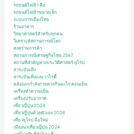
รถยนต์ไฟฟ้า คือ
รถยนต์ไฟฟ้าขนาดเล็ก
ระบบการเมืองไทย
ร้านอาหาร
วิทยาศาสตร์สำหรับทุกคน
วิเคราะห์สถานการณ์โลก
สงครามการค้า
สถานการณ์เศรษฐกิจไทย 2567
สถานที่สําคัญทางประวัติศาสตร์ ยุโรป
สาระบันเทิง
สาระบันเทิงและวาไรตี้
หลังออกกําลังกายควรกินอะไร ตอนเย็น
เครื่องทำความเย็น
เครื่องปรับอากาศ
เที่ยวญี่ปุ่น 2024
เที่ยวญี่ปุ่นด้วยตัวเอง 2024
เที่ยวยุโรป มือใหม่
เมืองน่าเที่ยวญี่ปุ่น 2024
เวย์โปรตีนยี่ห้อไหนดี