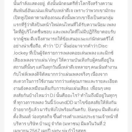
นั้นกำลังแสดงอยู่. ดังนั้นนักดนตรีทั่วโลกจึงสร้างความ
สัมพันธ์อันแน่นแฟ้นกับเหล่าดีเจ เพราะว่าพวกเขามักจะ
เปิดหูเปิดตาตามท้องถนน ดังนั้นพวกเขาจึงเป็นคนกลุ่ม
แรกที่รู้ว่าศิลปินหน้าใหม่คนไหนที่ได้รับความนิยม เพลง
ใดที่ผู้บริโภคชื่นชอบ และเพลงใดที่ไม่มีปฏิกิริยาตอบรับ
จากผู้ชม ดีเจจึงสามารถให้ข้อเสนอแนะแก่นักดนตรีได้
อย่างน่าเชื่อถือ. คำว่า “DJ” นั้นย่อมาจากคำว่า Disc
Jockey ที่เป็นผู้จัดรายการเพลงคอยเล่นเพลง และมิกซ์
เสียงเพลงจากแผ่น Vinyl ให้ความบันเทิงกับผู้คนที่อยู่ใน
สถานที่นั้นๆ แต่ในทุกวันนี้เหล่าดีเจหลายๆ คนเน้นทำงาน
กับไฟล์เพลงดิจิตัลมากกว่าแผ่นเพลงจริงๆ เนื่องจาก
สะดวกในการใช้งานมากกว่าแต่คุณภาพและรายละเอียด
งานยังคงเหมือนเดิมกับการเล่นแผ่นเสียง. เพื่อนๆ เคย
สงสัยกันบ้างไหมว่า DJ นั้นคืออะไร? ทำไมถึงมีอยู่ในทุกๆ
ที่ ทุกวงการเพลง วันนี้ SoundDD มาไขข้อสงสัยให้ฟังกัน
ถ้าอยากรู้แล้ว มารับฟังไปพร้อมกันครับ. Banpu มีมติแต่ง
ตั้ง สินนท์ ว่องกุศลกิจ ขึ้นดำรงตำแหน่งประธานเจ้าหน้าที่
บริหาร บริษัท บ้านปู จำกัด (มหาชน) มีผลในวันที่ 2
เมษายน 2567 เผยปี sixty six กำไรสุทธ…